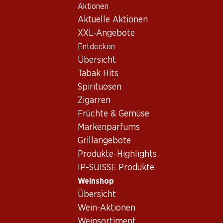
Aktionen
Table Of Content
Home
Weinshop
Wein/Champagner
Schaumwein
Zum Hauptinhalt springen
Zum Inhaltsverzeichnis springen
Zum Hauptmenü springen
Aktuelle Aktionen
Frankreich
Champagne
Schaumwein_old Frankreich,
XXL-Angebote
Entdecken
Champagne
Frankreich
Champagne
Übersicht
Tabak Hits
Spirituosen
Zigarren
Früchte & Gemüse
155.70
291.–
Markenparfums
Flasche: 25.95
Flasche: 48.50
Grillangebote
Colligny Brut Champagne
Veuve Clicquot Brut
AOC
Champagne AOC
Produkte-Highlights
(255)
(361)
IP-SUISSE Produkte
Weinshop
Übersicht
Wein-Aktionen
Weinsortiment