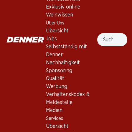
Exklusiv online
Weinwissen
Über Uns
191.70
119.40
Übersicht
Flasche: 31.95
Flasche: 19.90
Suche
Jobs
Nicolas Feuillatte Grande
Pol Caston Brut Champagne
Réserve Brut Champagne
AOC
Selbstständig mit
AOC
(31)
(113)
Denner
Nachhaltigkeit
Sponsoring
Qualität
Werbung
Verhaltenskodex &
Meldestelle
Medien
281.70
335.70
Services
Flasche: 46.95
Flasche: 55.95
Moët & Chandon Impérial
Moët & Chandon Rosé
Übersicht
Brut Champagne AOC
Impérial Brut Champagne