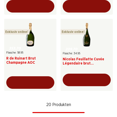
Exklusiv online!
Exklusiv online!
353.70
209.70
Flasche: 58.95
Flasche: 34.95
R de Ruinart Brut
Nicolas Feuillatte Cuvée
Champagne AOC
Légendaire brut
Champagne AOC
20 Produkten