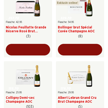
Exklusiv online!
257.70
329.70
Flasche: 42.95
Flasche: 54.95
Nicolas Feuillatte Grande
Bollinger brut Spécial
Réserve Rosé Brut
Cuvée Champagne AOC
Champagne AOC
(3)
(8)
155.70
179.70
Flasche: 25.95
Flasche: 29.95
Colligny Demi-sec
Albert Lebrun Grand Cru
Champagne AOC
Brut Champagne AOC
(103)
(5)