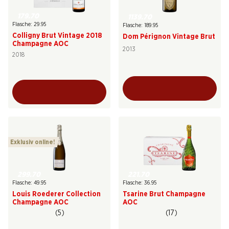
179.70
1139.70
Flasche: 29.95
Flasche: 189.95
Colligny Brut Vintage 2018
Dom Pérignon Vintage Brut
Champagne AOC
2013
2018
Exklusiv online!
299.70
221.70
Flasche: 49.95
Flasche: 36.95
Louis Roederer Collection
Tsarine Brut Champagne
Champagne AOC
AOC
(5)
(17)