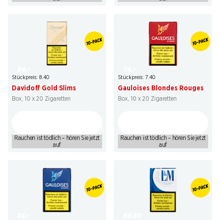
84.–
74.–
Stückpreis: 8.40
Stückpreis: 7.40
Davidoff Gold Slims
Gauloises Blondes Rouges
Box, 10 x 20 Zigaretten
Box, 10 x 20 Zigaretten
Rauchen ist tödlich – hören Sie jetzt
Rauchen ist tödlich – hören Sie jetzt
auf
auf
74.–
69.50