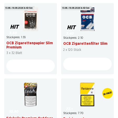
13.08.–19.08.2026 in Aktion
13.08.–19.08.2026 in Aktion
HIT
HIT
3.50
3.40
Stückpreis: 1.55
Stückpreis: 2.10
OCB Zigarettenpapier Slim
OCB Zigarettenfilter Slim
Premium
2 x 120 Stück
3 x 32 Blatt
77.–
10.90
Stückpreis: 7.70