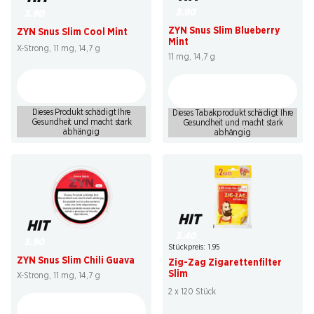
3.90
3.90
ZYN Snus Slim Blueberry
ZYN Snus Slim Cool Mint
Mint
X-Strong, 11 mg, 14,7 g
11 mg, 14,7 g
Dieses Produkt schädigt Ihre
Dieses Tabakprodukt schädigt Ihre
Gesundheit und macht stark
Gesundheit und macht stark
abhängig
abhängig
HIT
HIT
3.40
3.90
Stückpreis: 1.95
ZYN Snus Slim Chili Guava
Zig-Zag Zigarettenfilter
Slim
X-Strong, 11 mg, 14,7 g
2 x 120 Stück