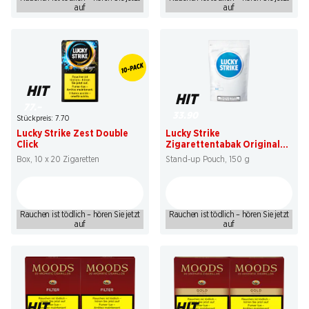
auf
auf
HIT
HIT
77.–
33.90
Stückpreis: 7.70
Lucky Strike Zest Double
Lucky Strike
Click
Zigarettentabak Original
Blue MYO
Box, 10 x 20 Zigaretten
Stand-up Pouch, 150 g
Rauchen ist tödlich – hören Sie jetzt
Rauchen ist tödlich – hören Sie jetzt
auf
auf
HIT
HIT