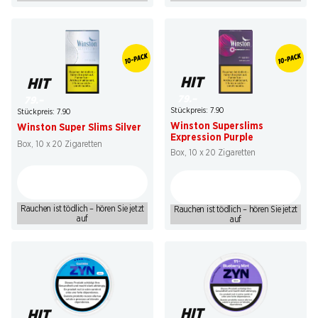
HIT
HIT
79.–
79.–
Stückpreis: 7.90
Stückpreis: 7.90
Winston Superslims
Winston Super Slims Silver
Expression Purple
Box, 10 x 20 Zigaretten
Box, 10 x 20 Zigaretten
Rauchen ist tödlich – hören Sie jetzt
Rauchen ist tödlich – hören Sie jetzt
auf
auf
HIT
HIT