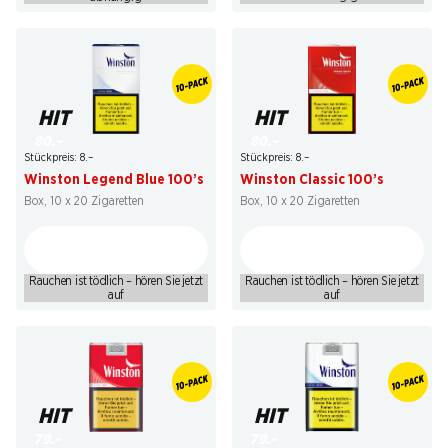
HIT
HIT
80.–
80.–
Stückpreis: 8.–
Stückpreis: 8.–
Winston Legend Blue 100’s
Winston Classic 100’s
Box, 10 x 20 Zigaretten
Box, 10 x 20 Zigaretten
Rauchen ist tödlich – hören Sie jetzt
Rauchen ist tödlich – hören Sie jetzt
auf
auf
HIT
HIT
79.–
79.–