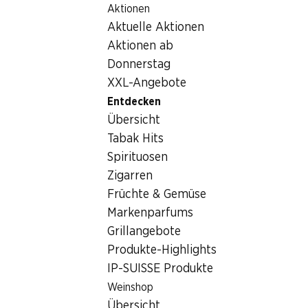
Aktionen
Table Of Content
Home
Entdecken
Tabak Hits
Zum Hauptinhalt springen
Zum Inhaltsverzeichnis springen
Zum Hauptmenü springen
Aktuelle Aktionen
Aktionen ab
Donnerstag
XXL-Angebote
Entdecken
Übersicht
Tabak Hits
Spirituosen
Zigarren
Früchte & Gemüse
Markenparfums
Grillangebote
Produkte-Highlights
Tabak Hits
IP-SUISSE Produkte
Im Denner finden Sie eine grosse Auswahl an Tabakwaren.
Weinshop
Übersicht