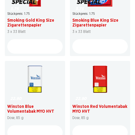
SPECIAL
SPECIAL
3.75
3.75
Stückpreis: 1.75
Stückpreis: 1.75
Smoking Gold King Size
Smoking Blue King Size
Zigarettenpapier
Zigarettenpapier
3 x 33 Blatt
3 x 33 Blatt
22.90
22.90
Winston Blue
Winston Red Volumentabak
Volumentabak MYO HVT
MYO HVT
Dose, 85 g
Dose, 85 g