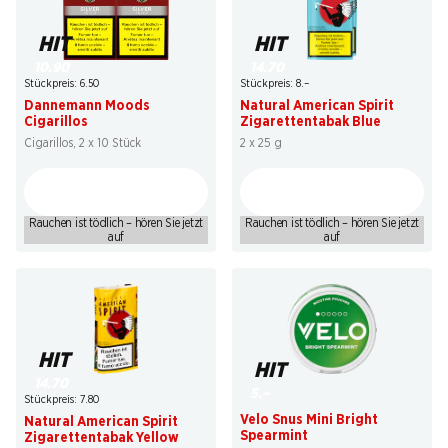
HIT
HIT
10.90
14.70
Stückpreis: 6.50
Stückpreis: 8.–
Dannemann Moods
Natural American Spirit
Cigarillos
Zigarettentabak Blue
Cigarillos, 2 x 10 Stück
2 x 25 g
Rauchen ist tödlich – hören Sie jetzt
Rauchen ist tödlich – hören Sie jetzt
auf
auf
HIT
HIT
14.70
5.–
Stückpreis: 7.80
Velo Snus Mini Bright
Natural American Spirit
Spearmint
Zigarettentabak Yellow