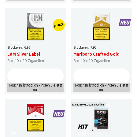
69.50
79.–
Stückpreis: 6.95
Stückpreis: 7.90
L&M Silver Label
Marlboro Crafted Gold
Box, 10 x 20 Zigaretten
Box, 10 x 20 Zigaretten
Rauchen ist tödlich – hören Sie jetzt
Rauchen ist tödlich – hören Sie jetzt
auf
auf
13.08.–19.08.2026 in Aktion
HIT
79.–
3.90