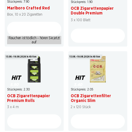
Stückpreis: 7.90
Stückpreis: 1.90
Marlboro Crafted Red
OCB Zigarettenpapier
Double Premium
Box, 10 x 20 Zigaretten
3 x 100 Blatt
Rauchen ist tödlich – hören Sie jetzt
auf
13.08.–19.08.2026 in Aktion
13.08.–19.08.2026 in Aktion
HIT
HIT
5.90
3.40
Stückpreis: 2.30
Stückpreis: 2.05
OCB Zigarettenpapier
OCB Zigarettenfilter
Premium Rolls
Organic Slim
3 x 4 m
2 x 120 Stück