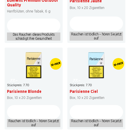
Edelwiis Premium Outdoor
Parisienne Jaune
Quality
Box, 10 x 20 Zigaretten
Hanfblüten, ohne Tabak, 6 g
Rauchen ist tödlich – hören Sie jetzt
Das Rauchen dieses Produkts
auf
schädigt Ihre Gesundheit
77.–
77.–
Stückpreis: 7.70
Stückpreis: 7.70
Parisienne Blonde
Parisienne Ciel
Box, 10 x 20 Zigaretten
Box, 10 x 20 Zigaretten
Rauchen ist tödlich – hören Sie jetzt
Rauchen ist tödlich – hören Sie jetzt
auf
auf