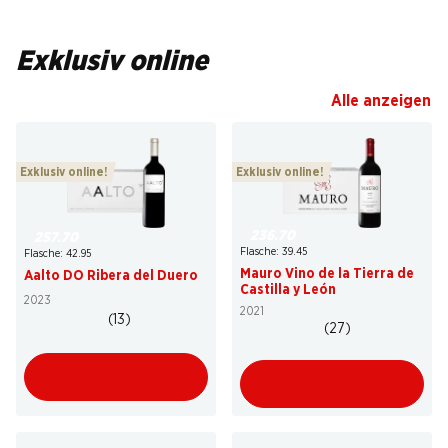
Exklusiv online
Alle anzeigen
Exklusiv online!
Exklusiv online!
236.70
257.70
Flasche: 39.45
Flasche: 42.95
Mauro Vino de la Tierra de
Aalto DO Ribera del Duero
Castilla y León
2023
2021
(13)
(27)