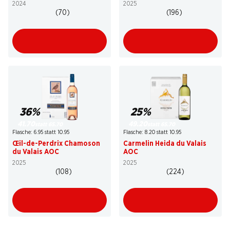
2024
2025
(70)
(196)
36%
25%
41.70
49.20
statt 65.70
statt 65.70
Flasche: 6.95 statt 10.95
Flasche: 8.20 statt 10.95
Œil-de-Perdrix Chamoson
Carmelin Heida du Valais
du Valais AOC
AOC
2025
2025
(108)
(224)