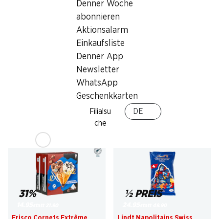
Denner Woche
abonnieren
Aktionsalarm
15%
28%
Einkaufsliste
4.19
statt 4.95
*
7.90
Denner App
statt 11.–
Denner Lammrack
Denner Poulet-Minifilets
Newsletter
Grossbritannien/Irland/Neuseeland
2 x 250 g
WhatsApp
, ca. 350 g, per 100 g
Geschenkkarten
Filialsu
DE
che
* Konkurrenzvergleich
31%
½ PREIS
14.95
24.95
statt 21.90
statt 49.90
Frisco Cornets Extrême
Lindt Napolitains Swiss