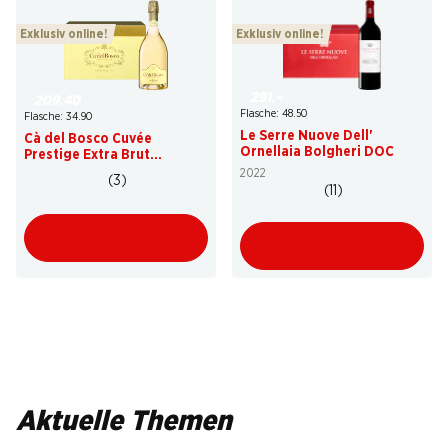
Exklusiv online!
Exklusiv online!
291.–
209.40
Flasche: 48.50
Flasche: 34.90
Le Serre Nuove Dell'
Cà del Bosco Cuvée
Ornellaia Bolgheri DOC
Prestige Extra Brut
Franciacorta DOCG
2022
(3)
(11)
Aktuelle Themen