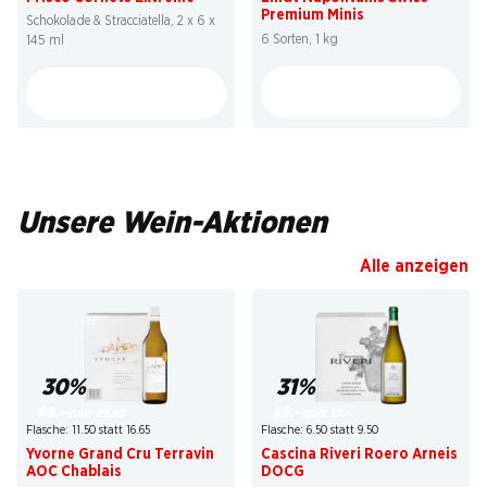
Premium Minis
Schokolade & Stracciatella, 2 x 6 x
6 Sorten, 1 kg
145 ml
Unsere Wein-Aktionen
Alle anzeigen
30%
31%
69.–
39.–
statt 99.90
statt 57.–
Flasche: 11.50 statt 16.65
Flasche: 6.50 statt 9.50
Yvorne Grand Cru Terravin
Cascina Riveri Roero Arneis
AOC Chablais
DOCG