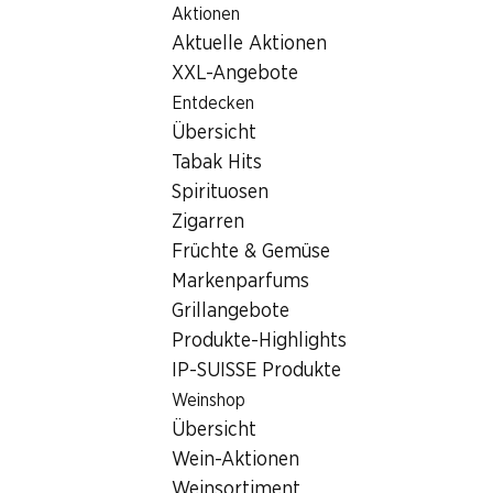
Aktionen
Table Of Content
Zum Hauptinhalt springen
Zum Inhaltsverzeichnis springen
Zum Hauptmenü springen
Aktuelle Aktionen
XXL-Angebote
Wochenaktionen
Entdecken
Übersicht
Alle anzeigen
06.08.–12.08.2026
Tabak Hits
Spirituosen
Zigarren
Früchte & Gemüse
½ PREIS
20%
Markenparfums
2.95
statt 5.99
*
3.95
statt 4.95
Grillangebote
Black Angus
Zwetschgen
Produkte-Highlights
Rindsentrecôte
am Stück, Uruguay, ca. 800 g, per
IP-SUISSE Produkte
1 kg
100 g
Weinshop
Übersicht
Wein-Aktionen
* Konkurrenzvergleich
Weinsortiment