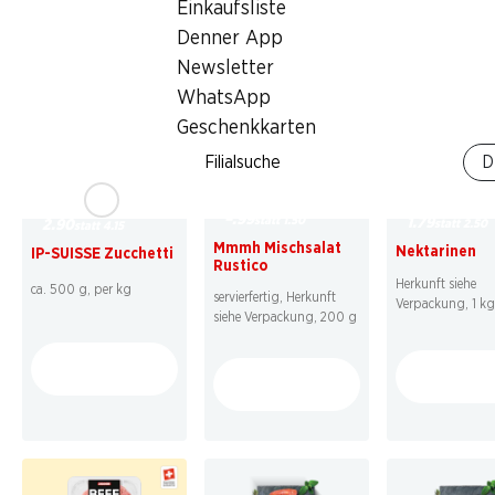
Einkaufsliste
Denner App
* Konkurrenzvergleich
Newsletter
WhatsApp
Geschenkkarten
Filialsuche
D
34%
28%
30%
–.99
statt 1.50
1.79
statt 2.50
2.90
statt 4.15
Mmmh Mischsalat
Nektarinen
IP-SUISSE Zucchetti
Rustico
Herkunft siehe
ca. 500 g, per kg
servierfertig, Herkunft
Verpackung, 1 kg
siehe Verpackung, 200 g