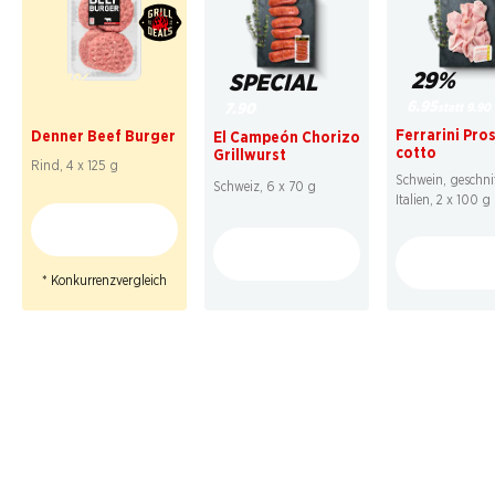
29%
41%
SPECIAL
6.95
7.50
statt 9.90
7.90
statt 12.90
*
Ferrarini Pro
Denner Beef Burger
El Campeón Chorizo
cotto
Grillwurst
Rind, 4 x 125 g
Schwein, geschni
Schweiz, 6 x 70 g
Italien, 2 x 100 g
* Konkurrenzvergleich