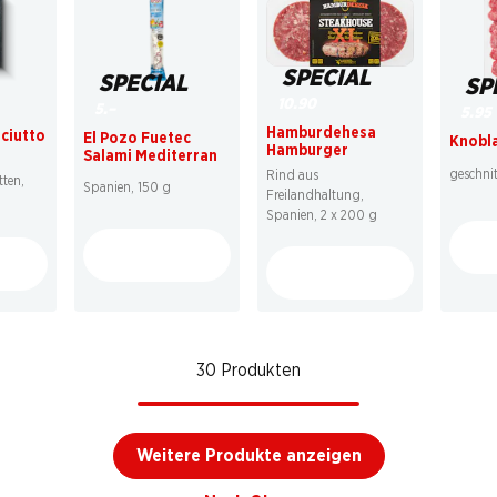
SPECIAL
SPECIAL
SP
10.90
5.–
5.95
Hamburdehesa
sciutto
El Pozo Fuetec
Knobl
Hamburger
Salami Mediterran
geschni
Rind aus
tten,
Spanien, 150 g
Freilandhaltung,
Spanien, 2 x 200 g
30 Produkten
Weitere Produkte anzeigen