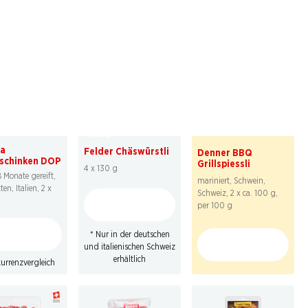
%
SPECIAL
SPECIAL
tatt 9.75
*
6.90
*
2.29
ta
Felder Chäswürstli
Denner BBQ
schinken DOP
Grillspiessli
4 x 130 g
 Monate gereift,
mariniert, Schwein,
en, Italien, 2 x
Schweiz, 2 x ca. 100 g,
per 100 g
* Nur in der deutschen
und italienischen Schweiz
erhältlich
urrenzvergleich