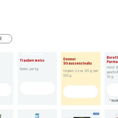
E
23
SPECIAL
36%
7.50
s
4.80
2.50
statt 3.95
Beret
Denner
Trauben weiss
Parma
Straussensteaks
mind. 18
Italien, per kg
Ungarn, 2 x ca. 125 g, per
geschnitt
100 g
70 g
* Konk