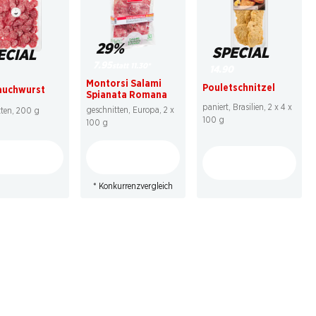
29%
SPECIAL
ECIAL
7.95
statt 11.30
*
14.90
Montorsi Salami
Pouletschnitzel
auchwurst
Spianata Romana
paniert, Brasilien, 2 x 4 x
geschnitten, Europa, 2 x
tten, 200 g
100 g
100 g
* Konkurrenzvergleich