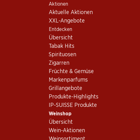
Aktionen
Table Of Content
Home
Weinshop
Wein/Champagner
Schaumwein
Zum Hauptinhalt springen
Zum Inhaltsverzeichnis springen
Zum Hauptmenü springen
Aktuelle Aktionen
Frankreich
Champagne
Pol Caston Brut Champagne AOC
XXL-Angebote
Entdecken
Übersicht
Tabak Hits
Spirituosen
Zigarren
Früchte & Gemüse
Markenparfums
Grillangebote
Produkte-Highlights
IP-SUISSE Produkte
Weinshop
Übersicht
Vorderseite
Rückseite
Verpackung
Wein-Aktionen
Weinsortiment