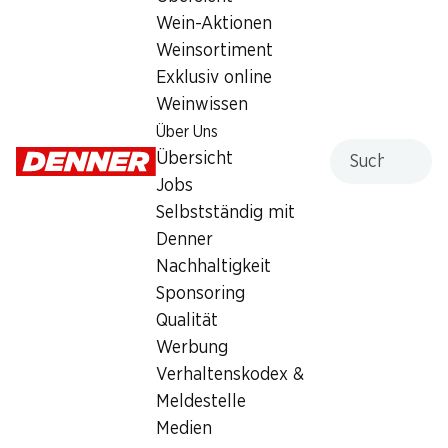
Wein-Aktionen
13.08.–16.08.2026 in Aktion
13.08.–16.08.2026 in Aktion
Weinsortiment
Exklusiv online
Weinwissen
34%
33%
29.70
Über Uns
statt 45.–
1.95
Suche
Flasche: 4.95 statt 7.50
statt 2.95
Übersicht
Le Voilier Morges AOC La
IP-SUISSE Rustico
Jobs
Côte
Mehrkornbrot
2025
Selbstständig mit
390 g
(119)
Denner
Nachhaltigkeit
Sponsoring
Qualität
Werbung
13.08.–16.08.2026 in Aktion
Verhaltenskodex &
Meldestelle
43%
Medien