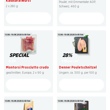
Kalbsbratwurst
Poulet, mit Emmentaler AOP,
2 x 280 g
Schweiz, 460 g
13.08.–19.08.2026 in Aktion
13.08.–19.08.2026 in Aktion
SPECIAL
28%
6.50
1.15
statt 1.60
Montorsi Prosciutto crudo
Denner Pouletschnitzel
geschnitten, Europa, 2 x 90 g
Ungarn, ca. 500 g, per 100 g
13.08.–19.08.2026 in Aktion
13.08.–19.08.2026 in Aktion