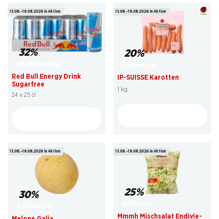
13.08.–19.08.2026 in Aktion
13.08.–19.08.2026 in Aktion
32%
20%
23.95
statt 35.60
1.55
statt 1.95
Red Bull Energy Drink
IP-SUISSE Karotten
Sugarfree
1 kg
24 x 25 cl
13.08.–19.08.2026 in Aktion
13.08.–19.08.2026 in Aktion
25%
30%
1.50
statt 2.–
1.35
statt 1.95
Mmmh Mischsalat Endivie-
Melone Galia