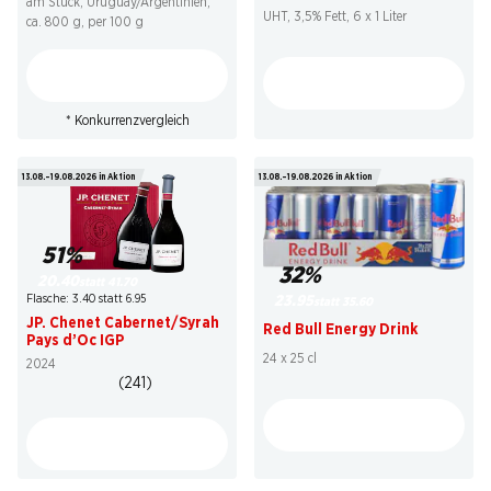
am Stück, Uruguay/Argentinien,
UHT, 3,5% Fett, 6 x 1 Liter
ca. 800 g, per 100 g
* Konkurrenzvergleich
13.08.–19.08.2026 in Aktion
13.08.–19.08.2026 in Aktion
51%
32%
20.40
statt 41.70
Flasche: 3.40 statt 6.95
23.95
statt 35.60
JP. Chenet Cabernet/Syrah
Red Bull Energy Drink
Pays d’Oc IGP
24 x 25 cl
2024
(241)