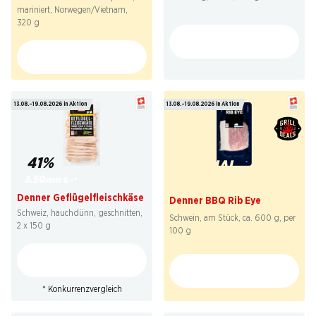
mariniert, Norwegen/Vietnam,
320 g
13.08.–19.08.2026 in Aktion
13.08.–19.08.2026 in Aktion
41%
SPECIAL
3.50
statt 6.–
*
1.09
Denner Geflügelfleischkäse
Denner BBQ Rib Eye
Schweiz, hauchdünn, geschnitten,
Schwein, am Stück, ca. 600 g, per
2 x 150 g
100 g
* Konkurrenzvergleich