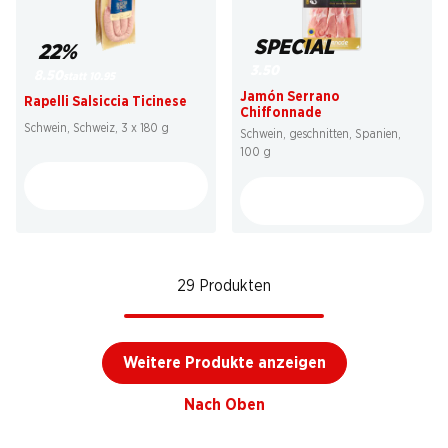
SPECIAL
22%
3.50
8.50
statt 10.95
Jamón Serrano
Rapelli Salsiccia Ticinese
Chiffonnade
Schwein, Schweiz, 3 x 180 g
Schwein, geschnitten, Spanien,
100 g
29 Produkten
Weitere Produkte anzeigen
Nach Oben