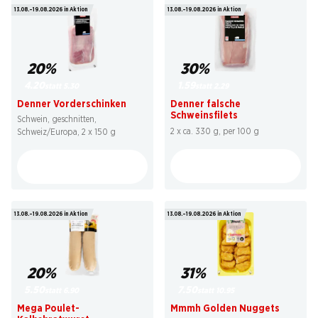
13.08.–19.08.2026 in Aktion
13.08.–19.08.2026 in Aktion
20%
30%
4.20
1.59
statt 5.30
statt 2.29
Denner Vorderschinken
Denner falsche
Schweinsfilets
Schwein, geschnitten,
2 x ca. 330 g, per 100 g
Schweiz/Europa, 2 x 150 g
13.08.–19.08.2026 in Aktion
13.08.–19.08.2026 in Aktion
31%
20%
7.50
5.50
statt 10.95
statt 6.90
Mmmh Golden Nuggets
Mega Poulet-