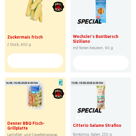
SPECIAL
22%
4.50
1.59
statt 2.05
Wechsler's Buntbarsch
Zuckermais frisch
Siziliano
2 Stück, 400 g
mit feinen Kräutern, 90 g
14.08.–16.08.2026 in Aktion
13.08.–19.08.2026 in Aktion
SPECIAL
SPECIAL
8.90
8.90
Denner BBQ Fisch-
Citterio Salame Strafino
Grillplatte
feinkörnig, Italien, 250 g
Lachsfilet- und Crevettenspiesse,