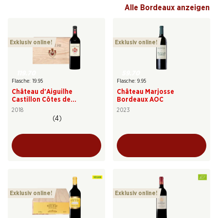
Alle Bordeaux anzeigen
Exklusiv online!
Exklusiv online!
119.70
59.70
Flasche: 19.95
Flasche: 9.95
Château d'Aiguilhe
Château Marjosse
Castillon Côtes de
Bordeaux AOC
Bordeaux AOC
2018
2023
(4)
Exklusiv online!
Exklusiv online!