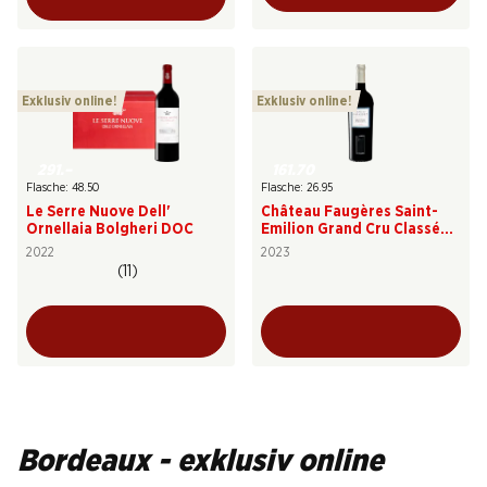
Exklusiv online!
Exklusiv online!
291.–
161.70
Flasche: 48.50
Flasche: 26.95
Le Serre Nuove Dell'
Château Faugères Saint-
Ornellaia Bolgheri DOC
Emilion Grand Cru Classé
AOC
2022
2023
(11)
Bordeaux - exklusiv online