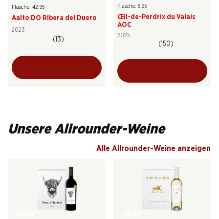
Flasche: 6.95
Flasche: 42.95
Œil-de-Perdrix du Valais
Aalto DO Ribera del Duero
AOC
2023
2025
(13)
(150)
Unsere Allrounder-Weine
Alle Allrounder-Weine anzeigen
71.70
59.70