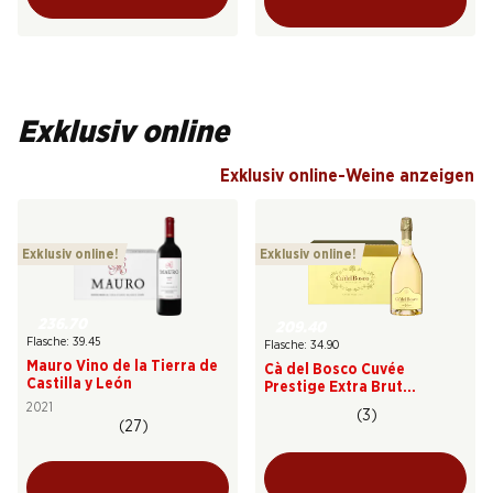
Exklusiv online
Exklusiv online-Weine anzeigen
Exklusiv online!
Exklusiv online!
236.70
209.40
Flasche: 39.45
Flasche: 34.90
Mauro Vino de la Tierra de
Cà del Bosco Cuvée
Castilla y León
Prestige Extra Brut
Franciacorta DOCG
2021
(3)
(27)