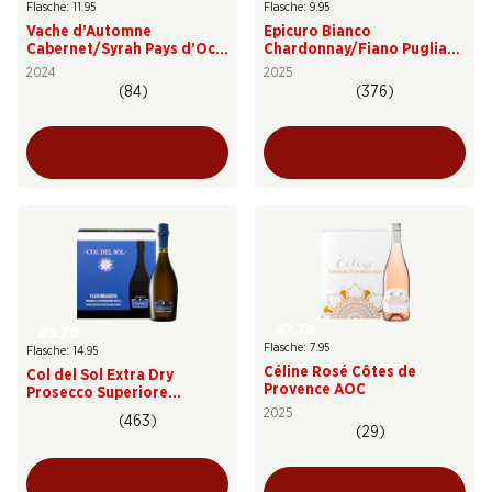
Flasche: 11.95
Flasche: 9.95
Vache d’Automne
Epicuro Bianco
Cabernet/Syrah Pays d’Oc
Chardonnay/Fiano Puglia
IGP
IGP
2024
2025
(84)
(376)
47.70
89.70
Flasche: 7.95
Flasche: 14.95
Céline Rosé Côtes de
Col del Sol Extra Dry
Provence AOC
Prosecco Superiore
Valdobbiadene DOCG
2025
(463)
(29)