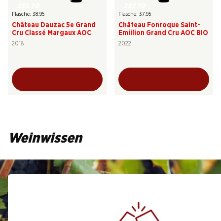
233.70
227.70
Flasche: 38.95
Flasche: 37.95
Château Dauzac 5e Grand
Château Fonroque Saint-
Cru Classé Margaux AOC
Emiilion Grand Cru AOC BIO
2018
2022
Weinwissen