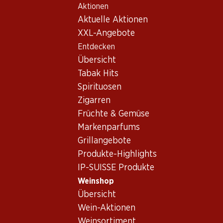
Aktionen
Table Of Content
Home
Weinshop
Wein/Champagner
Schaumwein
Zum Hauptinhalt springen
Zum Inhaltsverzeichnis springen
Zum Hauptmenü springen
Aktuelle Aktionen
Frankreich
Champagne
Moët & Chandon Rosé Impérial Brut Champagne AOC
XXL-Angebote
Entdecken
Übersicht
Tabak Hits
Spirituosen
Zigarren
Früchte & Gemüse
Markenparfums
Grillangebote
Produkte-Highlights
IP-SUISSE Produkte
Weinshop
Übersicht
Vorderseite
Rückseite
Verpackung
Wein-Aktionen
Weinsortiment