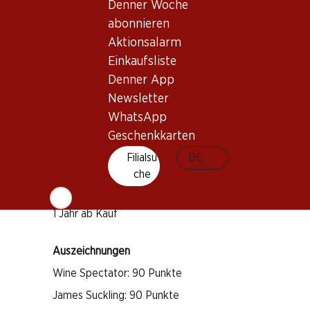
Denner Woche
abonnieren
Wissenswertes
Aktionsalarm
Einkaufsliste
Rebsorte
Denner App
Pinot Noir
Newsletter
Pinot Meunier
WhatsApp
Geschenkkarten
Chardonnay
Weintyp
Filialsu
DE
che
Schaumwein
Trinkreife
1 Jahr ab Kauf
Auszeichnungen
Wine Spectator: 90 Punkte
James Suckling: 90 Punkte