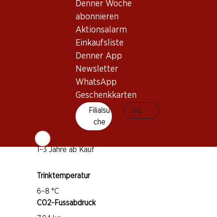
Denner Woche
abonnieren
Wissenswertes
Aktionsalarm
Einkaufsliste
Rebsorte
Denner App
Pinot Noir
Newsletter
Chardonnay
WhatsApp
Geschenkkarten
Pinot Meunier
Weintyp
Filialsu
DE
che
Schaumwein
Trinkreife
1–3 Jahre ab Kauf
Trinktemperatur
6–8 °C
CO2-Fussabdruck