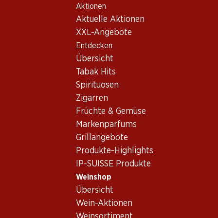
Aktionen
Table Of Content
Home
Weinshop
Wein/Champagner
Schaumwein
Zum Hauptinhalt springen
Zum Inhaltsverzeichnis springen
Zum Hauptmenü springen
Aktuelle Aktionen
Frankreich
Champagne
Pol Roger Brut Réserve Champagne AOC
XXL-Angebote
Entdecken
Exklusiv online!
Übersicht
Tabak Hits
Spirituosen
Zigarren
Früchte & Gemüse
Markenparfums
Grillangebote
Produkte-Highlights
IP-SUISSE Produkte
Weinshop
Übersicht
Vorderseite
Rückseite
Wein-Aktionen
Weinsortiment