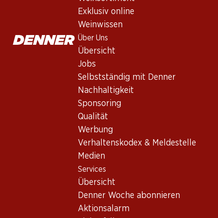
Moët & Chandon Impérial Brut 
Exklusiv online
Schaumwein
,
Frankreich
,
Champagne
Weinwissen
Vielschichtige Aromatik, erinnert an Blüten, Brioche, weisse Pf
Über Uns
Übersicht
Jobs
281.70
Selbstständig mit Denner
Stückpreis: 46.95
Nachhaltigkeit
à 6 x 75 cl
Sponsoring
Lieferbar
Qualität
Werbung
Verhaltenskodex & Meldestelle
Medien
Services
Wissenswertes
Übersicht
Denner Woche abonnieren
Rebsorte
Aktionsalarm