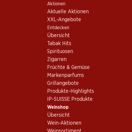
Aktionen
Table Of Content
Home
Weinshop
Wein/Champagner
Schaumwein
Zum Hauptinhalt springen
Zum Inhaltsverzeichnis springen
Zum Hauptmenü springen
Aktuelle Aktionen
XXL-Angebote
Entdecken
Übersicht
Tabak Hits
Spirituosen
Zigarren
Früchte & Gemüse
Markenparfums
Grillangebote
Produkte-Highlights
IP-SUISSE Produkte
Weinshop
Übersicht
4.5
(293)
Wein-Aktionen
Weinsortiment