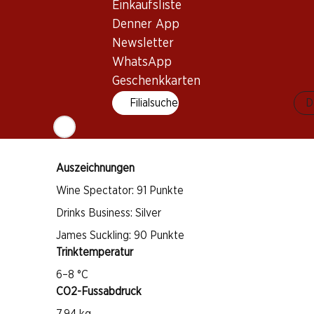
Einkaufsliste
Pinot Noir
Denner App
Pinot Meunier
Newsletter
Chardonnay
WhatsApp
Weintyp
Geschenkkarten
Schaumwein
Filialsuche
D
Trinkreife
1 Jahr ab Kauf
Auszeichnungen
Wine Spectator: 91 Punkte
Drinks Business: Silver
James Suckling: 90 Punkte
Trinktemperatur
6–8 °C
CO2-Fussabdruck