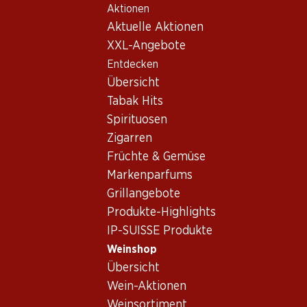
Aktionen
Table Of Content
Home
Weinshop
Wein/Champagner
Schaumwein
Zum Hauptinhalt springen
Zum Inhaltsverzeichnis springen
Zum Hauptmenü springen
Aktuelle Aktionen
Frankreich
Champagne
Colligny Demi-sec Champagne AOC
XXL-Angebote
Entdecken
Übersicht
Tabak Hits
Spirituosen
Zigarren
Früchte & Gemüse
Markenparfums
Grillangebote
Produkte-Highlights
IP-SUISSE Produkte
Weinshop
Übersicht
Vorderseite
Rückseite
Verpackung
Wein-Aktionen
Weinsortiment