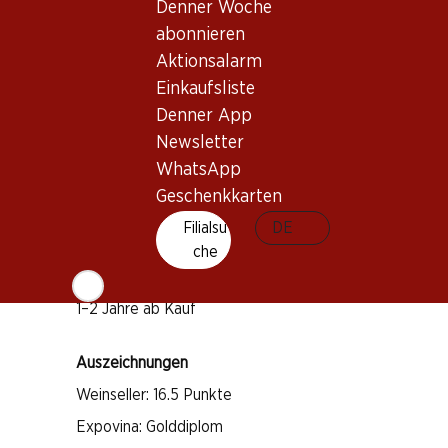
Denner Woche
abonnieren
Wissenswertes
Aktionsalarm
Einkaufsliste
Rebsorte
Denner App
Pinot Noir
Newsletter
Pinot Meunier
WhatsApp
Geschenkkarten
Chardonnay
Weintyp
Filialsu
DE
che
Schaumwein
Trinkreife
1–2 Jahre ab Kauf
Auszeichnungen
Weinseller: 16.5 Punkte
Expovina: Golddiplom