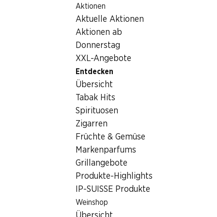
Aktionen
Table Of Content
Home
Entdecken
Zum Hauptinhalt springen
Zum Inhaltsverzeichnis springen
Zum Hauptmenü springen
Aktuelle Aktionen
Aktionen ab
Donnerstag
XXL-Angebote
Entdecken
Übersicht
Tabak Hits
Spirituosen
Zigarren
Früchte & Gemüse
Markenparfums
Grillangebote
Produkte-Highlights
Entdecken
IP-SUISSE Produkte
Entdecke einen Teil unseres vielfältigen Sortiments.
Weinshop
Übersicht