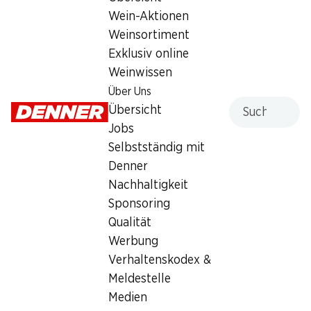
Wein-Aktionen
Aktuell
Weinsortiment
Exklusiv online
Weinwissen
Über Uns
Suche
Übersicht
Jobs
Selbstständig mit
Denner
Nachhaltigkeit
Sponsoring
Qualität
Werbung
Verhaltenskodex &
Meldestelle
Produkte-Highlights
Medien