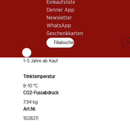
Rebsorte
Einkaufsliste
Pinot Noir
Denner App
Newsletter
Pinot Meunier
WhatsApp
Chardonnay
Geschenkkarten
Weintyp
Filialsuche
D
Schaumwein
Trinkreife
1–5 Jahre ab Kauf
Trinktemperatur
8–10 °C
CO2-Fussabdruck
7.94 kg
Art.Nr.
1028211