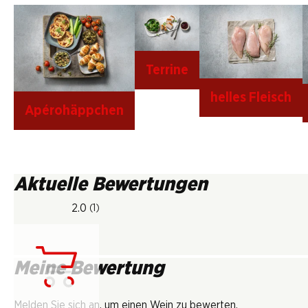
Terrine
helles Fleisch
Apérohäppchen
Aktuelle Bewertungen
2.0
(1)
Meine Bewertung
Lädt...
Melden Sie sich an, um einen Wein zu bewerten.