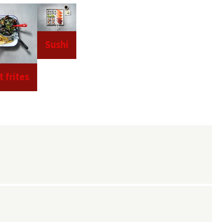
Sushi
 frites