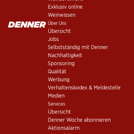
Nicolas Feuillatte Cuvée Légend
Exklusiv online
Schaumwein
,
Frankreich
,
Champagne
Weinwissen
Goldgelbe Farbe. Bis zu 10 verschiedene Jahrgänge hat der Ke
Über Uns
intensiven Noten von exotischen Früchten und eleganten Zitrus
Übersicht
Jobs
209.70
Selbstständig mit Denner
Nachhaltigkeit
Stückpreis: 34.95
Sponsoring
à 6 x 75 cl
Qualität
Lieferbar
Werbung
Verhaltenskodex & Meldestelle
Medien
Services
Übersicht
Wissenswertes
Denner Woche abonnieren
Aktionsalarm