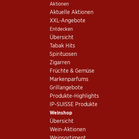
Aktionen
Table Of Content
Home
Weinshop
Wein/Champagner
Schaumwein
Zum Hauptinhalt springen
Zum Inhaltsverzeichnis springen
Zum Hauptmenü springen
Aktuelle Aktionen
XXL-Angebote
Exklusiv online!
Entdecken
Übersicht
Tabak Hits
Spirituosen
Zigarren
Früchte & Gemüse
Markenparfums
Grillangebote
Produkte-Highlights
IP-SUISSE Produkte
Weinshop
Übersicht
2.0
(1)
Wein-Aktionen
Weinsortiment