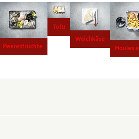
Tofu
Weichkäse
Meeresfrüchte
Moules et