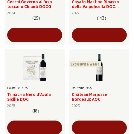
Cecchi Governo all’uso
Casato Mastino Ripasso
toscano Chianti DOCG
della Valpolicella DOC
Superiore
2024
2022
(25)
(143)
Exclusivité web !
22.50
59.70
Bouteille: 3.75
Bouteille: 9.95
Trinacria Nero d’Avola
Château Marjosse
Sicilia DOC
Bordeaux AOC
2025
2023
(18)