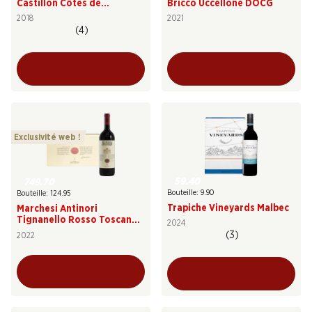
Castillon Côtes de
Bricco Uccellone DOCG
Bordeaux AOC
2018
2021
(4)
Exclusivité web !
59.40
749.70
Bouteille: 9.90
Bouteille: 124.95
Trapiche Vineyards Malbec
Marchesi Antinori
Tignanello Rosso Toscana
2024
IGT
(3)
2022