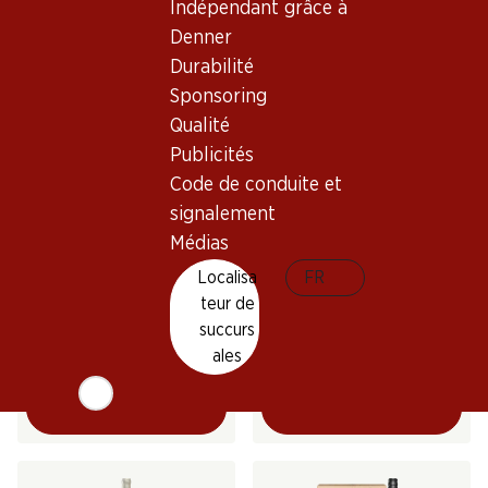
(87)
Indépendant grâce à
(11)
Denner
Durabilité
Sponsoring
Qualité
Publicités
Code de conduite et
signalement
Médias
47.70
119.70
Bouteille: 7.95
Bouteille: 19.95
Localisa
FR
Vinum Vitae Est Cannonau
Barbanera Gigino 80°
teur de
di Sardegna DOC
Anniversario Rosso
Toscana IGT
succurs
2024
2022
(19)
(33)
ales