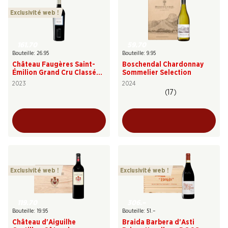
Exclusivité web !
161.70
59.70
Bouteille: 26.95
Bouteille: 9.95
Château Faugères Saint-
Boschendal Chardonnay
Émilion Grand Cru Classé
Sommelier Selection
AOC
2023
2024
(17)
Exclusivité web !
Exclusivité web !
119.70
306.–
Bouteille: 19.95
Bouteille: 51.–
Château d'Aiguilhe
Braida Barbera d'Asti