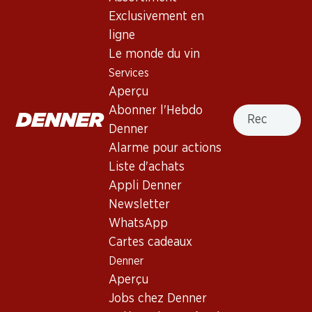
Exclusivement en
31%
ligne
65.70
39.95
au lieu de 58.50
Bouteille: 10.95
Bouteille: 6.70 au lieu de 9.75
Le monde du vin
Le Raisin d’Or St-Saphorin
Domherrenwein Fendant
Services
AOC Lavaux
AOC Valais
Aperçu
2025
2024
(130)
(122)
Recherche
Abonner l'Hebdo
Denner
Alarme pour actions
Liste d'achats
Appli Denner
Newsletter
Exclusivité web !
WhatsApp
Cartes cadeaux
291.–
134.40
Denner
Bouteille: 48.50
Bouteille: 22.40
Aperçu
Le Serre Nuove Dell'
Badoux Murailles Blanc AOC
Ornellaia Bolgheri DOC
Jobs chez Denner
2024
2022