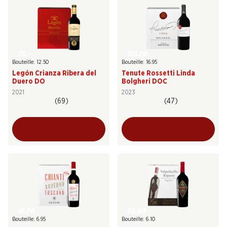
75.–
101.70
Bouteille: 12.50
Bouteille: 16.95
Legón Crianza Ribera del
Tenute Rossetti Linda
Duero DO
Bolgheri DOC
2021
2023
(69)
(47)
41.70
36.60
Bouteille: 6.95
Bouteille: 6.10