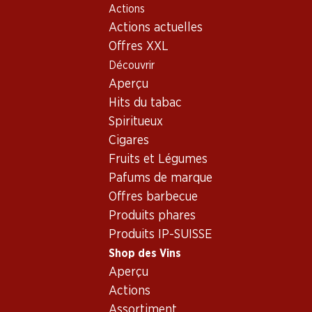
Actions
Table Of Content
Home
Shop des Vins
Assortiment vins
Aller au contenu principal
Aller à la table des matières
Aller au menu principal
Actions actuelles
Vins
Offres XXL
Découvrir
fromage épicé
Aperçu
Exclusivité web !
Hits du tabac
Spiritueux
55.20
236.70
Cigares
Bouteille: 9.20
Bouteille: 39.45
Fruits et Légumes
Gewürztraminer Cuvée
Mauro Vino de la Tierra de
Réserve d’Alsace AOC
Castilla y León
Pafums de marque
2025
2021
Offres barbecue
(311)
(27)
Produits phares
Produits IP-SUISSE
Shop des Vins
Aperçu
Actions
Assortiment