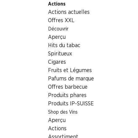
Actions
Table Of Content
Home
Actions dès jeudi
Aller au contenu principal
Aller à la table des matières
Aller au menu principal
Actions actuelles
Actions dès jeudi
Offres XXL
Découvrir
Les promotions de la semaine suivante sont affichées sur
Aperçu
cette page à partir de lundi. Les promotions de la semaine
Hits du tabac
en cours se trouvent
ici
.
Spiritueux
Cigares
Fruits et Légumes
Pafums de marque
Newsletter
Offres barbecue
Restez au courant grâce à la newsletter Denner. Inscrivez-
Produits phares
vous maintenant!
Produits IP-SUISSE
Shop des Vins
Adresse e-mail
s’inscrire
Aperçu
Actions
Assortiment