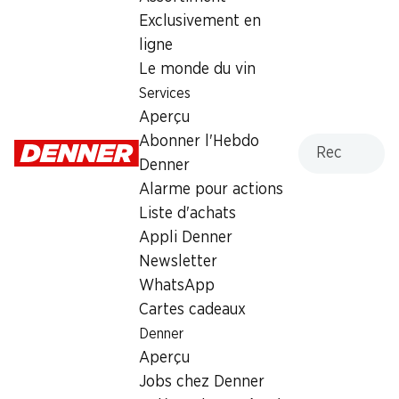
Exclusivement en
Services
Succursales
ligne
Aperçu
Localisateur de succursales
Le monde du vin
Abonner l'Hebdo Denner
Nouveaux sites
Services
Alarme pour actions
Aperçu
Liste d'achats
Recherche
Abonner l'Hebdo
Appli Denner
Denner
Newsletter
Alarme pour actions
WhatsApp
Liste d'achats
Cartes cadeaux
Appli Denner
Newsletter
À propos de Denner
Aide et contact
WhatsApp
Aperçu
FAQ
Cartes cadeaux
Jobs chez Denner
Formulaire de contact
Denner
Indépendant grâce à Denner
Service à la clientèle
Aperçu
Durabilité
Conditions de livraison
Jobs chez Denner