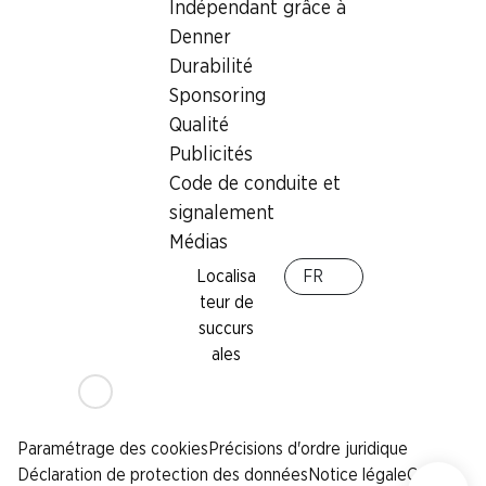
Sponsoring
Indépendant grâce à
Qualité
Denner
Publicités
Durabilité
Code de conduite et
Sponsoring
signalement
Qualité
Médias
Publicités
Code de conduite et
Appli Denner
signalement
Médias
Localisa
FR
teur de
Médias sociaux
succurs
facebook
instagram
youtube
linkedin
tiktok
ales
Paramétrage des cookies
Précisions d'ordre juridique
Déclaration de protection des données
Notice légale
CG