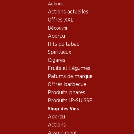
Actions
Table Of Content
Home
Shop des Vins
Connaissances sur le vin
Aller au contenu principal
Aller à la table des matières
Aller au menu principal
Actions actuelles
Offres XXL
Découvrir
Aperçu
Hits du tabac
Spiritueux
Cigares
Fruits et Légumes
Pafums de marque
Offres barbecue
Produits phares
Produits IP-SUISSE
Shop des Vins
Aperçu
Actions
Assortiment