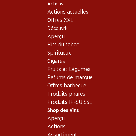
Actions
Table Of Content
Home
Shop des Vins
Vins/champagnes
Aller au contenu principal
Aller à la table des matières
Aller au menu principal
Actions actuelles
Vin rouge
France
Bordeaux
Château d'Aiguilhe Castillon Côtes de Bordeaux AOC
Offres XXL
Découvrir
Exclusivité web !
Aperçu
Hits du tabac
Spiritueux
Cigares
Fruits et Légumes
Pafums de marque
Offres barbecue
Produits phares
Produits IP-SUISSE
Shop des Vins
Aperçu
Recto
Verso
Emballage
Actions
Assortiment