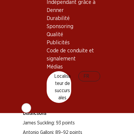
Indépendant grâce à
Denner
Durabilité
Sponsoring
Bon à savoir
Qualité
Publicités
Cépage
Code de conduite et
Merlot
signalement
Cabernet Franc
Médias
Type de vin
Localisa
FR
Vin rouge
teur de
Maturité
succurs
3–12 ans
ales
Distinctions
James Suckling: 93 points
Antonio Galloni: 89–92 points