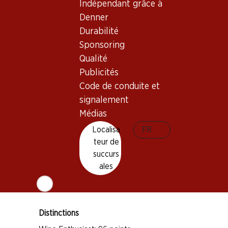
Indépendant grâce à
Livrable
Denner
Durabilité
Sponsoring
Qualité
Publicités
Bon à savoir
Code de conduite et
signalement
Cépage
Médias
Barbera
Localisa
FR
Type de vin
teur de
succurs
Vin rouge
ales
Maturité
4–10 ans
Distinctions