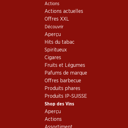
Actions
Table Of Content
Home
Shop des Vins
Vins/champagnes
Aller au contenu principal
Aller à la table des matières
Aller au menu principal
Actions actuelles
Vin rouge
Italie
Piémont
Braida Barbera d'Asti Bricco Uccellone DOCG
Offres XXL
Découvrir
Exclusivité web !
Aperçu
Hits du tabac
Spiritueux
Cigares
Fruits et Légumes
Pafums de marque
Offres barbecue
Produits phares
Produits IP-SUISSE
Shop des Vins
Aperçu
Recto
Verso
Emballage
Actions
Assortiment