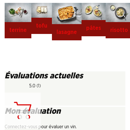
tofu
pâtes
terrine
risotto
lasagne
Évaluations actuelles
5.0
(1)
Mon évaluation
Chargement...
Connectez-vous pour évaluer un vin.