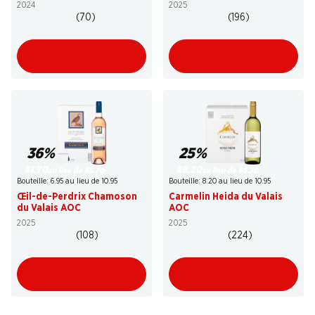
2024
2025
(70)
(196)
36%
25%
41.70
49.20
au lieu de 65.70
au lieu de 65.70
Bouteille: 6.95 au lieu de 10.95
Bouteille: 8.20 au lieu de 10.95
Œil-de-Perdrix Chamoson
Carmelin Heida du Valais
du Valais AOC
AOC
2025
2025
(108)
(224)