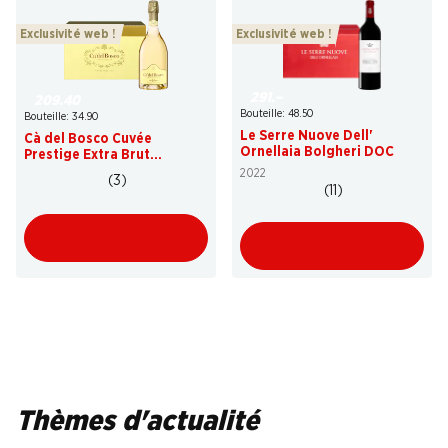
Exclusivité web !
Exclusivité web !
291.–
209.40
Bouteille: 48.50
Bouteille: 34.90
Le Serre Nuove Dell'
Cà del Bosco Cuvée
Ornellaia Bolgheri DOC
Prestige Extra Brut
Franciacorta DOCG
2022
(3)
(11)
Thèmes d'actualité