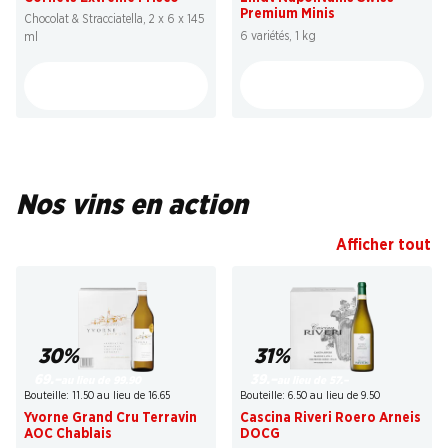
Premium Minis
Chocolat & Stracciatella, 2 x 6 x 145
6 variétés, 1 kg
ml
Nos vins en action
Afficher tout
30%
31%
69.–
39.–
au lieu de 99.90
au lieu de 57.–
Bouteille: 11.50 au lieu de 16.65
Bouteille: 6.50 au lieu de 9.50
Yvorne Grand Cru Terravin
Cascina Riveri Roero Arneis
AOC Chablais
DOCG