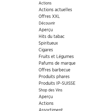
Actions
Table Of Content
Aller au contenu principal
Aller à la table des matières
Aller au menu principal
Actions actuelles
Offres XXL
Actions de la semaine
Découvrir
Aperçu
Afficher tout
06.08–12.08.2026
Hits du tabac
Spiritueux
Cigares
Fruits et Légumes
½ PRIX
20%
Pafums de marque
2.95
au lieu de 5.99
*
3.95
au lieu de 4.95
Offres barbecue
Entrecôte de bœuf Black
Pruneaux
Produits phares
Angus
Pièce entière, Uruguay, env. 800 g,
Produits IP-SUISSE
1 kg
les 100 g
Shop des Vins
Aperçu
Actions
* Comparaison concurrentielle
Assortiment