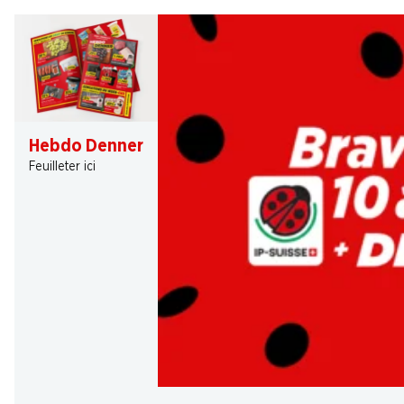
Hebdo Denner
Feuilleter ici