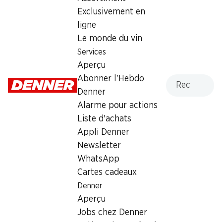
Exclusivement en
ligne
Le monde du vin
Services
½ PRIX
½ PRIX
Aperçu
7.15
7.15
au lieu de 14.35
au lieu de 14.35
Recherche
Abonner l'Hebdo
Coca-Cola Zéro
Coca-Cola Classic
Denner
6 x 1,5 litre
6 x 1,5 litre
Alarme pour actions
Liste d'achats
Appli Denner
Newsletter
WhatsApp
Cartes cadeaux
Sensations du week-end
Denner
Aperçu
Afficher tout
06.08–09.08.2026
Jobs chez Denner