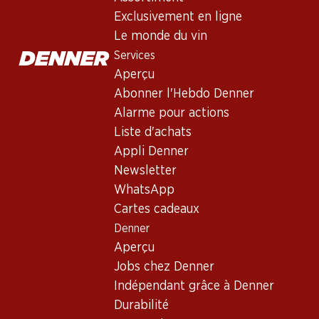
Cecchi Governo all’uso toscano C
Exclusivement en ligne
Vin rouge
,
Italie
,
Toscane
, 2024
Le monde du vin
Robe rubis vif aux reflets tuilés. Nez corsé de fruits rouges e
Services
Aperçu
Abonner l'Hebdo Denner
41.70
Alarme pour actions
Prix par pièce: 6.95
Liste d'achats
à 6 x 75 cl
Appli Denner
Livrable
Newsletter
WhatsApp
Cartes cadeaux
Denner
Aperçu
Bon à savoir
Jobs chez Denner
Indépendant grâce à Denner
Cépage
Durabilité