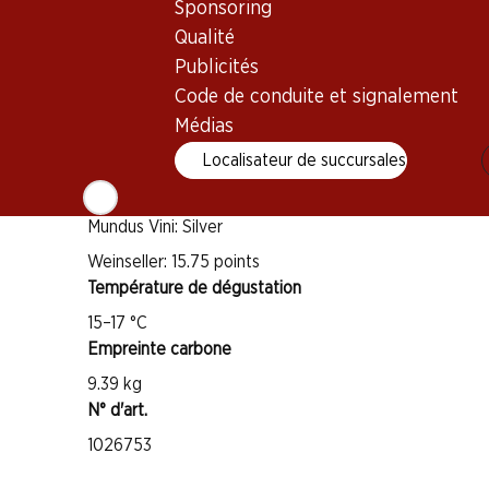
Sponsoring
Sangiovese
Type de vin
Qualité
Publicités
Vin rouge
Code de conduite et signalement
Maturité
Médias
1–4 ans
Localisateur de succursales
Distinctions
Mundus Vini: Silver
Weinseller: 15.75 points
Température de dégustation
15–17 °C
Empreinte carbone
9.39 kg
N° d'art.
1026753