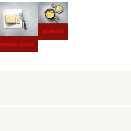
polenta
romage épicé