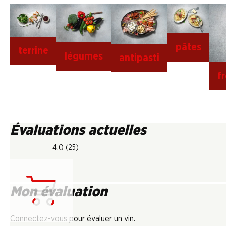
pâtes
terrine
légumes
antipasti
f
Évaluations actuelles
4.0
(25)
Mon évaluation
Chargement...
Connectez-vous pour évaluer un vin.