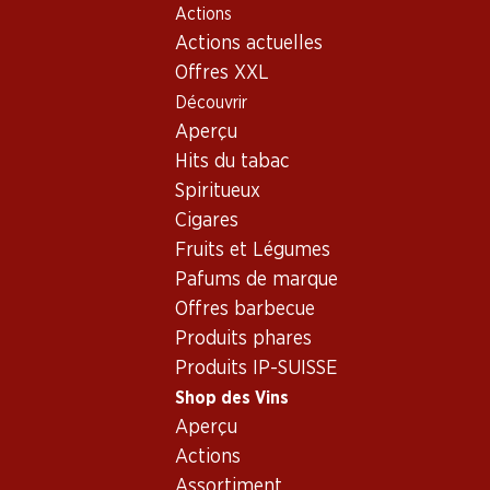
Actions
Table Of Content
Home
Shop des Vins
Vins/champagnes
Vin rouge
Aller au contenu principal
Aller à la table des matières
Aller au menu principal
Actions actuelles
Offres XXL
Découvrir
Aperçu
Hits du tabac
Spiritueux
Cigares
Fruits et Légumes
Pafums de marque
Offres barbecue
Produits phares
Produits IP-SUISSE
Shop des Vins
Aperçu
4.0
(25)
Actions
Assortiment