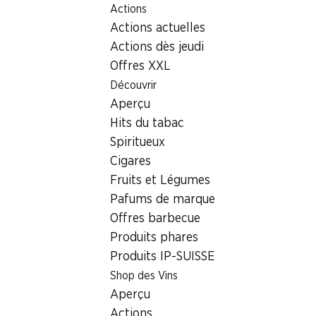
Actions
Table Of Content
Home
Services
Newsletter
Aller au contenu principal
Aller à la table des matières
Aller au menu principal
Actions actuelles
Actions dès jeudi
Offres XXL
Découvrir
Aperçu
Hits du tabac
Spiritueux
Cigares
Fruits et Légumes
Pafums de marque
Offres barbecue
Produits phares
Produits IP-SUISSE
Inscription à la newsletter
Shop des Vins
Aperçu
Toujours bien informé – ne loupez plus aucune
Actions