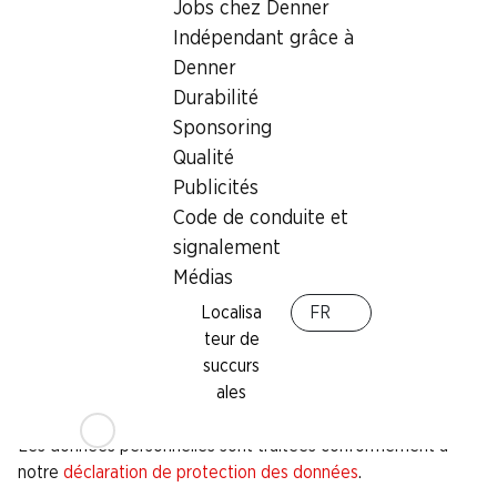
Jobs chez Denner
Indépendant grâce à
Denner
Nom
*
Durabilité
Sponsoring
E-mail
*
Qualité
Publicités
Code de conduite et
NPA
*
signalement
Médias
Ville
*
Localisa
FR
teur de
S'abonner à la newsletter sur les actions
succurs
*
S'abonner à la newsletter sur le vin
ales
*
Les données personnelles sont traitées conformément à
notre
déclaration de protection des données
.