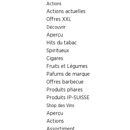
Actions
Table Of Content
Home
Denner
Jobs chez Denner
Aller au contenu principal
Aller à la table des matières
Aller au menu principal
Actions actuelles
Offres XXL
Découvrir
Aperçu
Hits du tabac
Spiritueux
Cigares
Fruits et Légumes
Pafums de marque
Offres barbecue
Produits phares
Produits IP-SUISSE
Shop des Vins
Aperçu
Actions
Assortiment