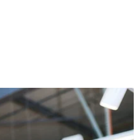
t chaque jour à fond – pour le discounter alimentaire leader en