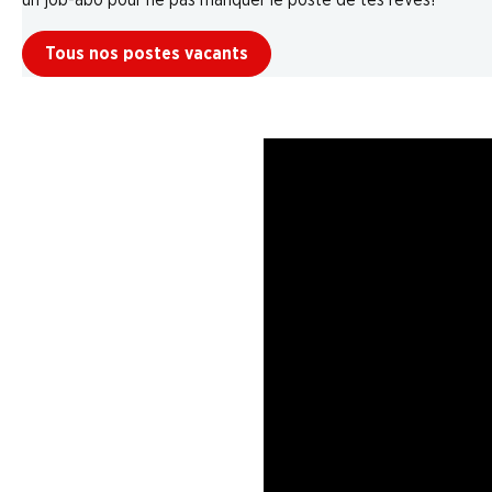
un job-abo pour ne pas manquer le poste de tes rêves!
Tous nos postes vacants