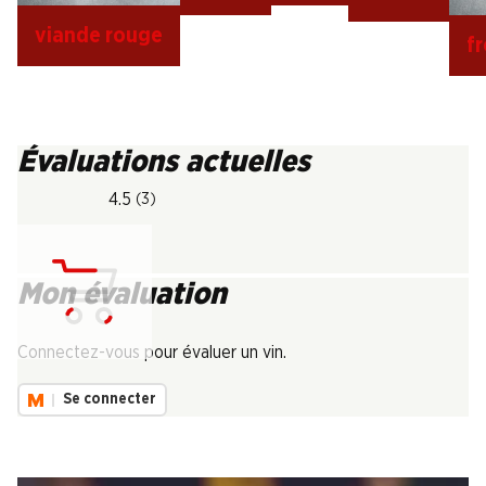
viande rouge
f
Évaluations actuelles
4.5
(3)
Mon évaluation
Chargement...
Connectez-vous pour évaluer un vin.
Se connecter