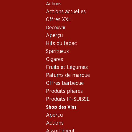
Actions
Table Of Content
Home
Shop des Vins
Vins/champagnes
Aller au contenu principal
Aller à la table des matières
Aller au menu principal
Actions actuelles
Vin rouge
France
Bordeaux
Château Poujeaux Moulis-en-Médoc AOC
Offres XXL
Découvrir
Exclusivité web !
Aperçu
Hits du tabac
Spiritueux
Cigares
Fruits et Légumes
Pafums de marque
Offres barbecue
Produits phares
Produits IP-SUISSE
Shop des Vins
Aperçu
Recto
Verso
Actions
Assortiment