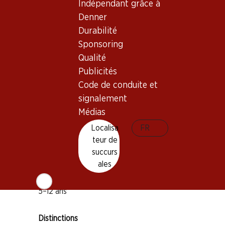
Indépendant grâce à
Denner
Durabilité
Sponsoring
Bon à savoir
Qualité
Publicités
Code de conduite et
Cépage
signalement
Cabernet Sauvignon
Médias
Merlot
Localisa
FR
Petit Verdot
teur de
Type de vin
succurs
Vin rouge
ales
Maturité
5–12 ans
Distinctions