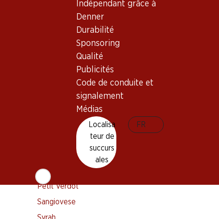
Indépendant grâce à
119.70
Denner
Durabilité
Prix par pièce: 19.95
Sponsoring
à 6 x 75 cl
Qualité
Livrable
Publicités
Code de conduite et
signalement
Médias
Localisa
FR
Bon à savoir
teur de
succurs
Cépage
ales
Merlot
Petit Verdot
Sangiovese
Syrah