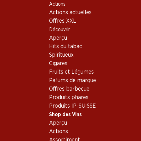
Actions
Table Of Content
Home
Shop des Vins
Vins/champagnes
Aller au contenu principal
Aller à la table des matières
Aller au menu principal
Actions actuelles
Vin rouge
Italie
Toscane
Barbanera Gigino 80° Anniversario Rosso Toscana IGT
Offres XXL
Découvrir
Aperçu
Hits du tabac
Spiritueux
Cigares
Fruits et Légumes
Pafums de marque
Offres barbecue
Produits phares
Produits IP-SUISSE
Shop des Vins
Aperçu
Recto
Verso
Emballage
Actions
Assortiment