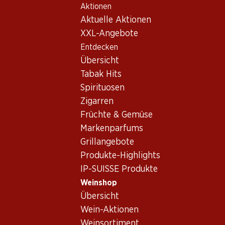
Aktionen
Table Of Content
Home
Weinshop
Wein/Champagner
Schaumwein
Zum Hauptinhalt springen
Zum Inhaltsverzeichnis springen
Zum Hauptmenü springen
Aktuelle Aktionen
Schaumwein Frankreich
XXL-Angebote
Entdecken
Frankreich
Schaumwein
Übersicht
Tabak Hits
Spirituosen
155.70
291.–
191.70
Zigarren
Flasche: 25.95
Flasche: 48.50
Flasche: 31.95
Früchte & Gemüse
Colligny Brut
Veuve Clicquot Brut
Nicolas Feuil
Champagne AOC
Champagne AOC
Grande Réser
Markenparfums
Brut Champa
(255)
(361)
(
AOC
Grillangebote
Produkte-Highlights
IP-SUISSE Produkte
Weinshop
Übersicht
Wein-Aktionen
Weinsortiment