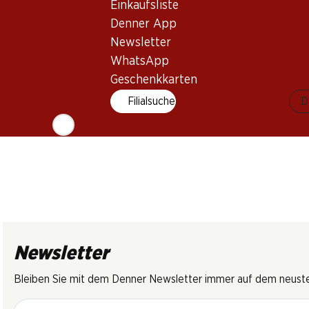
Brut
de Die AOC
Einkaufsliste
2018
(5)
(41)
Denner App
Newsletter
WhatsApp
Geschenkkarten
Filialsuche
D
Newsletter
Bleiben Sie mit dem Denner Newsletter immer auf dem neusten
E-Mail Adresse