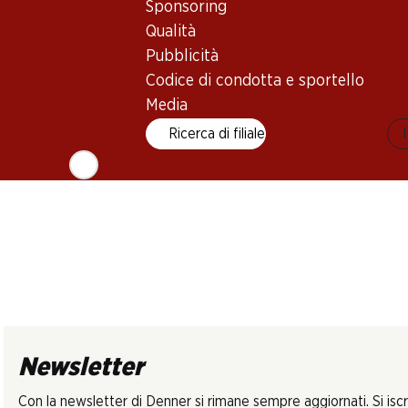
Terraced Viognier
Carménère
Sponsoring
Tradition
Reserva
2025
Gewürztrami
2024
Qualità
2024
Alto Adige D
(10)
(153)
Pubblicità
Codice di condotta e sportello
Media
Ricerca di filiale
Newsletter
Con la newsletter di Denner si rimane sempre aggiornati. Si isc