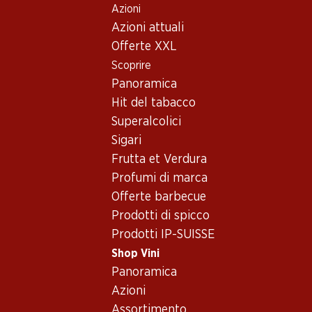
Azioni
Table Of Content
Home
Shop Vini
Assortimento vini
Andare contenuto principale
Andare all'indice
Passare al menu principale
Azioni attuali
Vini
Offerte XXL
Scoprire
cibi orientali
Panoramica
Hit del tabacco
Superalcolici
191.70
21.–
59.70
Sigari
Bottiglia: 31.95
Bottiglia: 3.50
Bottiglia: 9.95
Frutta et Verdura
Nicolas Feuillatte
Verger du Soleil
Marqués de C
Grande Réserve
Syrah Rosé Pays
Verdejo Rue
Profumi di marca
Brut Champagne
d’Oc IGP
(31)
2025
2025
AOC
Offerte barbecue
(92)
Prodotti di spicco
Prodotti IP-SUISSE
Shop Vini
Panoramica
Azioni
Assortimento