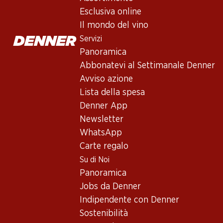
Esclusiva online
Il mondo del vino
41.40
83.70
58.50
Servizi
Bottiglia: 6.90
Bottiglia: 13.95
Bottiglia: 9.75
Casal Garcia Branco
Légende d’A
Panoramica
Aymard Duperrier
Vinho Verde DOC
blanc AOC Val
Tradition Clairette
Abbonatevi al Settimanale Denner
de Die AOC
(25)
2024
(41)
Avviso azione
Lista della spesa
Denner App
Newsletter
WhatsApp
Carte regalo
Su di Noi
Esclusiva online!
Panoramica
Jobs da Denner
58.80
29.70
Indipendente con Denner
89.70
Bottiglia: 9.80
Bottiglia: 4.95
Bottiglia: 14.95
Sostenibilità
Luis Felipe Edwards
Los Pasos
Cantina Terla