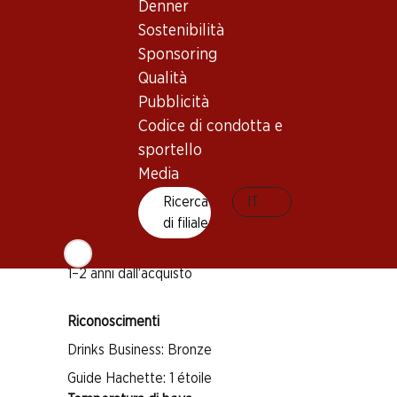
Denner
Sostenibilità
Buono a sapersi
Sponsoring
Qualità
Vitigno
Pubblicità
Pinot Noir
Codice di condotta e
Pinot Meunier
sportello
Media
Chardonnay
Tipo di vino
Ricerca
IT
di filiale
Spumante
Maturità di beva
1–2 anni dall’acquisto
Riconoscimenti
Drinks Business: Bronze
Guide Hachette: 1 étoile