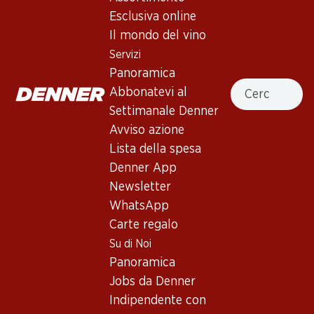
5.0
(31)
Esclusiva online
Nicolas Feuillatte Grande
Il mondo del vino
Réserve Brut Champagne AOC
Servizi
Panoramica
Spumante
,
Francia
,
Champagne
Cercare
Abbonatevi al
Giallo oro. Profumi di pasta lievitata e di frutta esotica
Settimanale Denner
matura. Nel corpo appare potente, con una spuma fine, un
Avviso azione
delicato aroma di tostatura e un lungo finale frizzante.
Lista della spesa
Denner App
191.70
Newsletter
WhatsApp
Prezzo unità: 31.95
Carte regalo
à 6 x 75 cl
Su di Noi
Disponibile
Panoramica
Jobs da Denner
Indipendente con