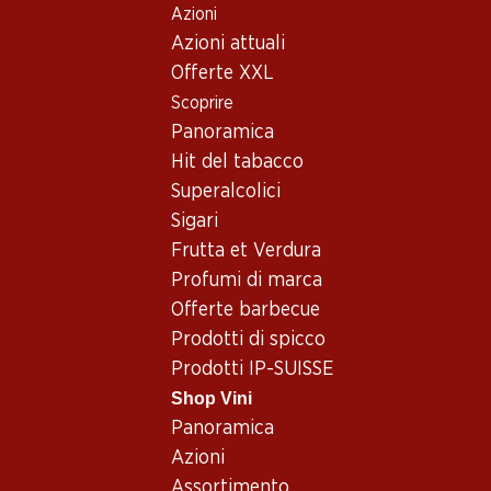
Azioni
Table Of Content
Home
Shop Vini
Vino/champagne
Spumante
Andare contenuto principale
Andare all'indice
Passare al menu principale
Azioni attuali
Francia
Champagne
Nicolas Feuillatte Grande Réserve Brut Champagne AOC
Offerte XXL
Scoprire
Panoramica
Hit del tabacco
Superalcolici
Sigari
Frutta et Verdura
Profumi di marca
Offerte barbecue
Prodotti di spicco
Prodotti IP-SUISSE
Shop Vini
Panoramica
Fronte
Retro
Imballaggio
Azioni
Assortimento