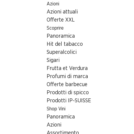
Azioni
Table Of Content
Home
Protezione dei dati
Andare contenuto principale
Andare all'indice
Passare al menu principale
Azioni attuali
Offerte XXL
Scoprire
Panoramica
Hit del tabacco
Superalcolici
Sigari
Frutta et Verdura
Profumi di marca
Offerte barbecue
Prodotti di spicco
Prodotti IP-SUISSE
Protezione dei dati
Shop Vini
Panoramica
Denner SA è un'impresa del Gruppo Migros.
Azioni
Assortimento