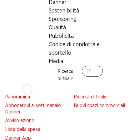
Denner
Sostenibilità
Sponsoring
Newsletter
Qualità
Con la newsletter di Denner si rimane sempre aggiornati. Si
Pubblicità
iscriva adesso!
Codice di condotta e
sportello
Indirizzo e-mail
accedere adesso
Media
Ricerca
IT
di filiale
Servizi
Filiali
Panoramica
Ricerca di filiale
Abbonatevi al settimanale
Nuovi spazi commerciali
Denner
Avviso azione
Lista della spesa
Denner App