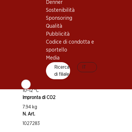
Denner
Buono a sapersi
Sostenibilità
Sponsoring
Vitigno
Qualità
Syrah
Pubblicità
Tipo di vino
Codice di condotta e
Vino rosé
sportello
Maturità di beva
Media
1–2 anni
Ricerca
IT
di filiale
Temperatura di beva
10–12 °C
Impronta di CO2
7.94 kg
N. Art.
1027283