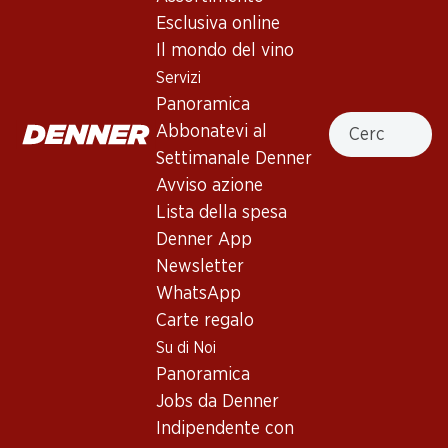
4.0
(92)
Esclusiva online
Verger du Soleil Syrah Rosé Pays
Il mondo del vino
d’Oc IGP
Servizi
Panoramica
Vino rosé
,
Francia
,
Linguadoca-Rossiglione
, 2025
Cercare
Abbonatevi al
Rosso lampone chiaro. Profumo di fragole e lamponi. Al
Settimanale Denner
palato risulta fruttato e succoso. Aromaticità persistente.
Avviso azione
Lista della spesa
21.–
Denner App
Newsletter
Prezzo unità: 3.50
WhatsApp
à 6 x 75 cl
Carte regalo
Disponibile
Su di Noi
Panoramica
Jobs da Denner
Indipendente con