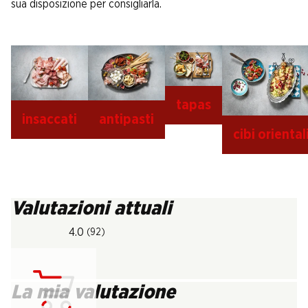
sua disposizione per consigliarla.
tapas
insaccati
antipasti
cibi oriental
Valutazioni attuali
4.0
(92)
La mia valutazione