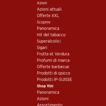
Azioni
Table Of Content
Home
Shop Vini
Vino/champagne
Vino rosé
Andare contenuto principale
Andare all'indice
Passare al menu principale
Azioni attuali
Francia
Linguadoca-Rossiglione
Verger du Soleil Syrah Rosé Pays d’Oc IGP
Offerte XXL
Scoprire
Panoramica
Hit del tabacco
Superalcolici
Sigari
Frutta et Verdura
Profumi di marca
Offerte barbecue
Prodotti di spicco
Prodotti IP-SUISSE
Shop Vini
Panoramica
Fronte
Retro
Imballaggio
Azioni
Assortimento