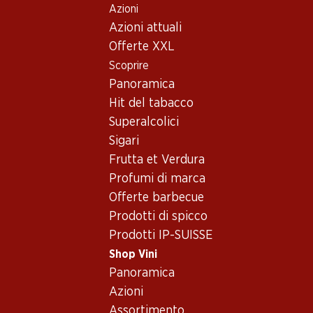
Azioni
Table Of Content
Home
Shop Vini
Vino/champagne
Vino bianco
Andare contenuto principale
Andare all'indice
Passare al menu principale
Azioni attuali
Svizzera
Vallese
Légende d’Automne blanc AOC Valais
Offerte XXL
Scoprire
Panoramica
Hit del tabacco
Superalcolici
Sigari
Frutta et Verdura
Profumi di marca
Offerte barbecue
Prodotti di spicco
Prodotti IP-SUISSE
Shop Vini
Panoramica
Fronte
Retro
Imballaggio
Azioni
Assortimento