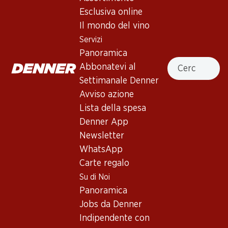
3.5
(8)
Esclusiva online
Légende d’Automne blanc AOC
Il mondo del vino
Valais
Servizi
Panoramica
Vino bianco
,
Svizzera
,
Vallese
, 2024
Cercare
Abbonatevi al
Giallo oro brillante. Al naso, aromi complessi di miele, frutta
Settimanale Denner
candita e un tocco di rosa. Al palato pieno, con una piacevole
Avviso azione
dolcezza fruttata sul finale.
Lista della spesa
Denner App
83.70
Newsletter
WhatsApp
Prezzo unità: 13.95
Carte regalo
à 6 x 75 cl
Su di Noi
Disponibile
Panoramica
Jobs da Denner
Indipendente con