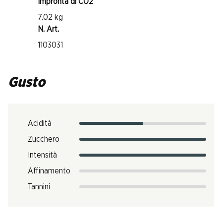
Impronta di CO2
7.02 kg
N. Art.
1103031
Gusto
Acidità
Zucchero
Intensità
Affinamento
Tannini