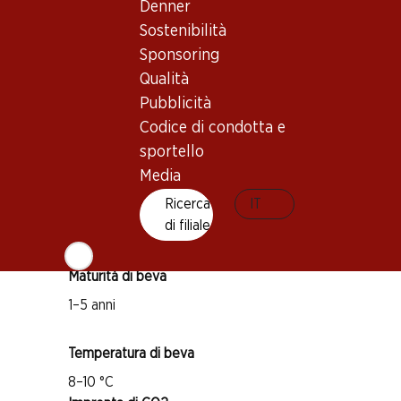
Denner
Sostenibilità
Buono a sapersi
Sponsoring
Qualità
Vitigno
Pubblicità
Ermitage
Codice di condotta e
Malvoisie (Pinot Gris)
sportello
Media
Amigne
Ricerca
IT
Muscat
di filiale
Tipo di vino
Vino bianco
Maturità di beva
1–5 anni
Temperatura di beva
8–10 °C