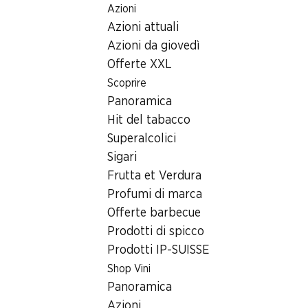
Azioni
Table Of Content
Home
nuovi spazi commerciali
Andare contenuto principale
Andare all'indice
Passare al menu principale
Azioni attuali
Azioni da giovedì
Offerte XXL
Scoprire
Panoramica
Hit del tabacco
Superalcolici
Sigari
Frutta et Verdura
Profumi di marca
Offerte barbecue
Prodotti di spicco
Cercasi: nuovi spazi
Prodotti IP-SUISSE
Shop Vini
commerciali
Panoramica
Azioni