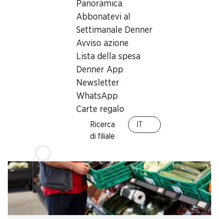
Panoramica
Denner adatta il layout allo spazio disponibile e all’ubicazione
Abbonatevi al
del punto di vendita. Che cosa trovano i clienti in ogni nostro
Settimanale Denner
negozio: aree di vendita luminose e invitanti che stuzzicano il
Avviso azione
loro appetito per gli acquisti.
Lista della spesa
Denner App
Newsletter
WhatsApp
Carte regalo
Ricerca
IT
di filiale