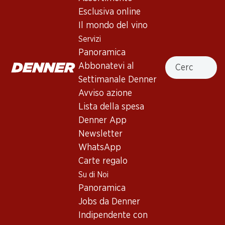
4.0
(96)
Esclusiva online
Château Remaury Grande
Il mondo del vino
Réserve Minervois AOP
Servizi
Panoramica
Vino rosso
,
Francia
,
Linguadoca-Rossiglione
, 2024
Cercare
Abbonatevi al
Rosso granata dai riflessi violacei. Bouquet intensamente
Settimanale Denner
fruttato di bacche rosse mature. Al palato delicate note di
Avviso azione
liquirizia, con tannini rotondi e morbidi. Retrogusto
Lista della spesa
persistente.
Denner App
Newsletter
53.70
WhatsApp
Carte regalo
Prezzo unità: 8.95
à 6 x 75 cl
Su di Noi
Panoramica
Disponibile
Jobs da Denner
Indipendente con