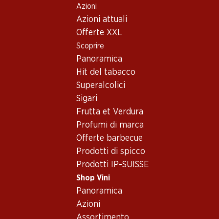
Azioni
Table Of Content
Home
Shop Vini
Vino/champagne
Vino rosso
Andare contenuto principale
Andare all'indice
Passare al menu principale
Azioni attuali
Francia
Linguadoca-Rossiglione
Château Remaury Grande Réserve Minervois AOP
Offerte XXL
Scoprire
Panoramica
Hit del tabacco
Superalcolici
Sigari
Frutta et Verdura
Profumi di marca
Offerte barbecue
Prodotti di spicco
Prodotti IP-SUISSE
Shop Vini
Panoramica
Fronte
Retro
Imballaggio
Azioni
Assortimento