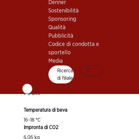
Denner
Sostenibilità
Sponsoring
Buono a sapersi
Qualità
Pubblicità
Vitigno
Codice di condotta e
Syrah
sportello
Mourvèdre
Media
Tipo di vino
Ricerca
IT
Vino rosso
di filiale
Maturità di beva
1–5 anni
Temperatura di beva
16–18 °C
Impronta di CO2
6.06 kg