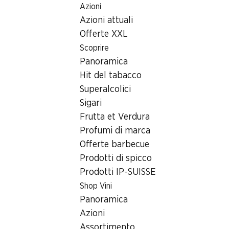
Azioni
Table Of Content
Home
Servizio clienti Denner
Andare contenuto principale
Andare all'indice
Passare al menu principale
Azioni attuali
Offerte XXL
Scoprire
Panoramica
Hit del tabacco
Superalcolici
Sigari
Frutta et Verdura
Profumi di marca
Offerte barbecue
Prodotti di spicco
Prodotti IP-SUISSE
Servizio clienti Denner
Shop Vini
Panoramica
Da noi, la Sua soddisfazione è in cima alle nostre
Azioni
priorità.
Assortimento