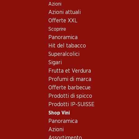
Azioni
Table Of Content
Home
Shop Vini
Vino/champagne
Vino bianco
Andare contenuto principale
Andare all'indice
Passare al menu principale
Azioni attuali
Italia
Alto Adige
Cantina Terlan Tradition Gewürztraminer Alto Adige DOC
Offerte XXL
Scoprire
Esclusiva online!
Panoramica
Hit del tabacco
Superalcolici
Sigari
Frutta et Verdura
Profumi di marca
Offerte barbecue
Prodotti di spicco
Prodotti IP-SUISSE
Shop Vini
Panoramica
Fronte
Retro
Imballaggio
Azioni
Assortimento