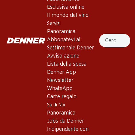
Cantina Terlan Tradition
Esclusiva online
Gewürztraminer Alto Adige DOC
Il mondo del vino
Servizi
Vino bianco
,
Italia
,
Alto Adige
, 2024
Panoramica
Cercare
Giallo pallido. Note intense di litchi, pesca sciroppata e un po’
Abbonatevi al
di cera d’api. Al palato pieno, con un’acidità fresca e un finale
Settimanale Denner
molto persistente.
Avviso azione
Lista della spesa
89.70
Denner App
Newsletter
Prezzo unità: 14.95
WhatsApp
à 6 x 75 cl
Carte regalo
Disponibile
Su di Noi
Panoramica
Jobs da Denner
Indipendente con