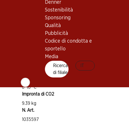
Denner
Buono a sapersi
Sostenibilità
Sponsoring
Vitigno
Qualità
Gewürztraminer
Pubblicità
Tipo di vino
Codice di condotta e
Vino bianco
sportello
Maturità di beva
Media
2–10 anni
Ricerca
IT
di filiale
Temperatura di beva
8–10 °C
Impronta di CO2
9.39 kg
N. Art.
1035597