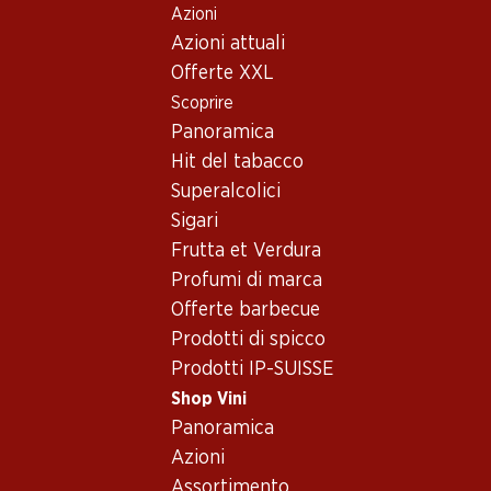
Azioni
Table Of Content
Home
Shop Vini
Vino/champagne
Spumante
Andare contenuto principale
Andare all'indice
Passare al menu principale
Azioni attuali
Italia
varie regioni
Frizzantino Vino Bianco Spumante semisecco
Offerte XXL
Scoprire
Panoramica
Hit del tabacco
Superalcolici
Sigari
Frutta et Verdura
Profumi di marca
Offerte barbecue
Prodotti di spicco
Prodotti IP-SUISSE
Shop Vini
Panoramica
Fronte
Retro
Imballaggio
Azioni
Assortimento