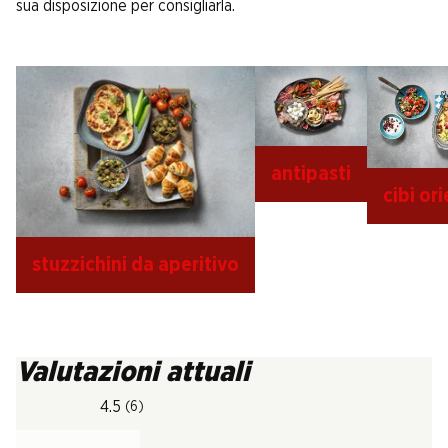
sua disposizione per consigliarla.
antipasti
cibi ori
stuzzichini da aperitivo
Valutazioni attuali
4.5
(6)