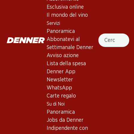
4.5
(6)
Esclusiva online
Frizzantino Vino Bianco
Il mondo del vino
Spumante semisecco
Servizi
Panoramica
Spumante
,
Italia
,
varie regioni
Cercare
Abbonatevi al
Giallo pallido. Profumo di frutta fresca e note floreali. Fresco
Settimanale Denner
al palato con acidità succosa e retrogusto dolce e fruttato.
Avviso azione
Lista della spesa
16.50
Denner App
Newsletter
Prezzo unità: 2.75
WhatsApp
à 6 x 75 cl
Carte regalo
Disponibile
Su di Noi
Panoramica
Jobs da Denner
Indipendente con