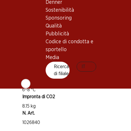
Denner
Buono a sapersi
Sostenibilità
Sponsoring
Vitigno
Qualità
Diversi vitigni
Pubblicità
Tipo di vino
Codice di condotta e
Spumante
sportello
Maturità di beva
Media
1 anno
Ricerca
IT
di filiale
Temperatura di beva
6–8 °C
Impronta di CO2
8.15 kg
N. Art.
1026840