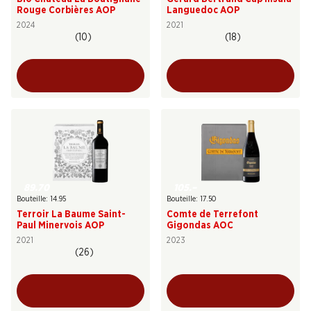
Rouge Corbières AOP
Languedoc AOP
2024
2021
(10)
(18)
89.70
105.–
Bouteille: 14.95
Bouteille: 17.50
Terroir La Baume Saint-
Comte de Terrefont
Paul Minervois AOP
Gigondas AOC
2021
2023
(26)