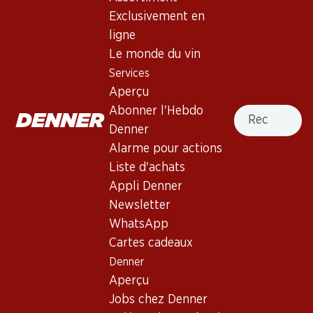
Exclusivement en
ligne
27.30
107.70
Bouteille: 4.55
Bouteille: 17.95
Le monde du vin
Séduction Syrah/Cinsault
Domaines Ott by Ott Côtes
Services
Rosé Pays d’Oc IGP
de Provence AOC
Aperçu
2025
2024
(27)
Recherche
Abonner l'Hebdo
Denner
Alarme pour actions
Liste d'achats
Appli Denner
Newsletter
Exclusivité web !
WhatsApp
Cartes cadeaux
71.70
119.70
Denner
Bouteille: 11.95
Bouteille: 19.95
Aperçu
Vache d’Automne
Minuty Prestige Rosé Côtes
Cabernet/Syrah Pays d’Oc
de Provence AOP
Jobs chez Denner
IGP
2024
2025