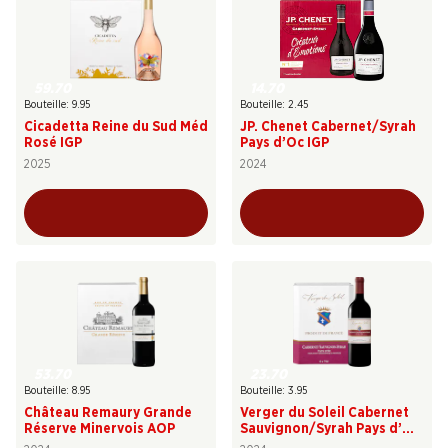
59.70
14.70
Bouteille: 9.95
Bouteille: 2.45
Cicadetta Reine du Sud Méd
JP. Chenet Cabernet/Syrah
Rosé IGP
Pays d’Oc IGP
2025
2024
53.70
23.70
Bouteille: 8.95
Bouteille: 3.95
Château Remaury Grande
Verger du Soleil Cabernet
Réserve Minervois AOP
Sauvignon/Syrah Pays d’Oc
IGP