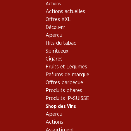
Actions
Table Of Content
Home
Shop des Vins
Assortiment vins
Aller au contenu principal
Aller à la table des matières
Aller au menu principal
Actions actuelles
Syrah, France
Offres XXL
Découvrir
France
Syrah
Aperçu
Exclusivité web !
Hits du tabac
Spiritueux
21.–
116.70
Cigares
Bouteille: 3.50
Bouteille: 19.45
Fruits et Légumes
Verger du Soleil Syrah Rosé
Miraval Rosé Côtes de
Pays d’Oc IGP
Provence AOC
Pafums de marque
2025
2025
Offres barbecue
(92)
(13)
Produits phares
Produits IP-SUISSE
Shop des Vins
Aperçu
Actions
Exclusivité web !
Assortiment