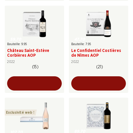
59.70
47.70
Bouteille: 9.95
Bouteille: 7.95
Château Saint-Estève
Le Confidentiel Costières
Corbières AOP
de Nîmes AOP
2022
2022
(15)
(21)
Exclusivité web !
89.70
107.70