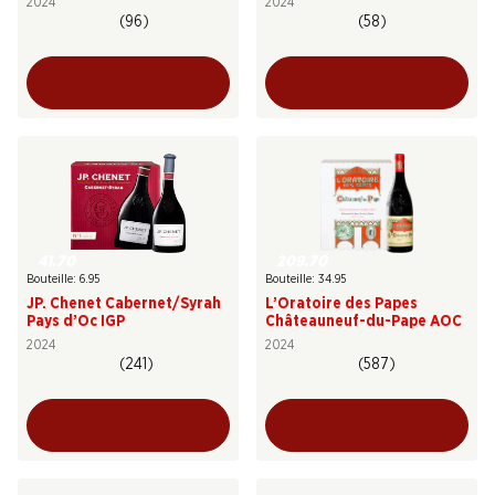
2024
2024
(96)
(58)
41.70
209.70
Bouteille: 6.95
Bouteille: 34.95
JP. Chenet Cabernet/Syrah
L’Oratoire des Papes
Pays d’Oc IGP
Châteauneuf-du-Pape AOC
2024
2024
(241)
(587)