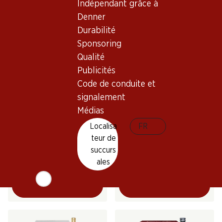
Indépendant grâce à
(84)
Denner
Durabilité
Sponsoring
Qualité
Publicités
Code de conduite et
signalement
Médias
59.70
27.30
Bouteille: 9.95
Bouteille: 4.55
Localisa
FR
Gérard Bertrand Narbo
Séduction Cabernet/Syrah
teur de
Martius Réserve Coteaux de
Pays d’Oc IGP
Narbonne IGP
succurs
2021
2024
(8)
(187)
ales