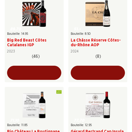
89.70
51.–
Bouteille: 14.95
Bouteille: 8.50
Big Red Beast Côtes
La Châsse Réserve Côtes-
Catalanes IGP
du-Rhône AOP
2023
2024
(46)
(8)
71.10
77.70
Bouteille: 11.85
Bouteille: 12.95
Bio Château La Boutignane
Gérard Bertrand Cap Insula