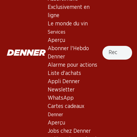
Comte de Terrefont Gigondas
Exclusivement en
AOC
ligne
Le monde du vin
Vin rouge
,
France
,
Côtes du Rhône
, 2023
Services
Robe grenat intense. Nez complexe de fruits rouges, avec
Aperçu
de fines notes épicées. Bouche corsée et équilibrée. Finale
Recherche
Abonner l'Hebdo
intense et persistante.
Denner
Alarme pour actions
105.–
Liste d'achats
Appli Denner
Prix par pièce: 17.50
Newsletter
à 6 x 75 cl
WhatsApp
Livrable
Cartes cadeaux
Denner
Aperçu
Jobs chez Denner