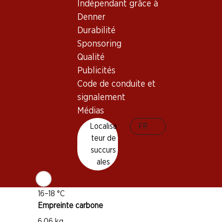
Indépendant grâce à
Bon à savoir
Denner
Durabilité
Cépage
Sponsoring
Grenache
Qualité
Syrah
Publicités
Type de vin
Code de conduite et
Vin rouge
signalement
Maturité
Médias
1–8 ans
Localisa
FR
teur de
Distinctions
succurs
ales
Expovina: Diplôme d’Or
Température de dégustation
16–18 °C
Empreinte carbone
6.06 kg