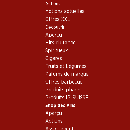
Actions
Table Of Content
Home
Shop des Vins
Vins/champagnes
Aller au contenu principal
Aller à la table des matières
Aller au menu principal
Actions actuelles
Vin rouge
France
Côtes du Rhône
Comte de Terrefont Gigondas AOC
Offres XXL
Découvrir
Aperçu
Hits du tabac
Spiritueux
Cigares
Fruits et Légumes
Pafums de marque
Offres barbecue
Produits phares
Produits IP-SUISSE
Shop des Vins
Aperçu
Recto
Verso
Emballage
Actions
Assortiment