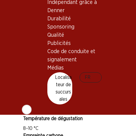
Indépendant grâce à
Denner
Bon à savoir
Durabilité
Sponsoring
Cépage
Qualité
Grenache
Publicités
Cinsault
Code de conduite et
Syrah
signalement
Médias
Mourvèdre
Type de vin
Localisa
FR
teur de
Rosé
succurs
Maturité
ales
1–4 ans
Température de dégustation
8–10 °C
Empreinte carbone