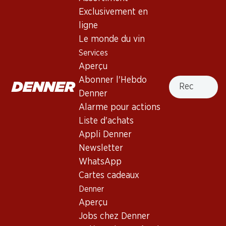
Domaines Ott by Ott Côtes de
Exclusivement en
Provence AOC
ligne
Le monde du vin
Rosé
,
France
,
Provence
, 2024
Services
Robe rose pâle. Au nez, des notes séduisantes de pêche
Aperçu
blanche, d’abricot, de fruits exotiques, d’agrumes et des
Recherche
Abonner l'Hebdo
notes d’épices douces. Bouche moyennement pleine à
Denner
pleine à l’acidité séveuse. Belle finale persistante.
Alarme pour actions
Liste d'achats
107.70
Appli Denner
Newsletter
Prix par pièce: 17.95
à 6 x 75 cl
WhatsApp
Cartes cadeaux
Livrable
Denner
Aperçu
Jobs chez Denner