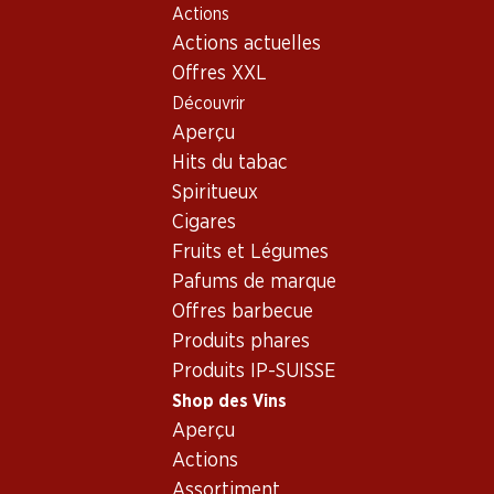
Actions
Table Of Content
Home
Shop des Vins
Vins/champagnes
Rosé
Aller au contenu principal
Aller à la table des matières
Aller au menu principal
Actions actuelles
France
Provence
Domaines Ott by Ott Côtes de Provence AOC
Offres XXL
Découvrir
Exclusivité web !
Aperçu
Hits du tabac
Spiritueux
Cigares
Fruits et Légumes
Pafums de marque
Offres barbecue
Produits phares
Produits IP-SUISSE
Shop des Vins
Aperçu
Recto
Verso
Emballage
Actions
Assortiment