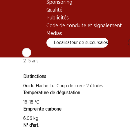
Cépage
Sponsoring
Grenache
Qualité
Publicités
Syrah
Code de conduite et signalement
Mourvèdre
Médias
Type de vin
Localisateur de succursales
Vin rouge
Maturité
2–5 ans
Distinctions
Guide Hachette: Coup de cœur 2 étoiles
Température de dégustation
16–18 °C
Empreinte carbone
6.06 kg
N° d'art.