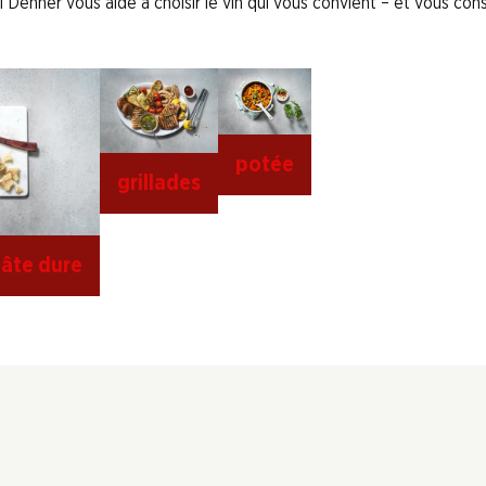
 Denner vous aide à choisir le vin qui vous convient – et vous conse
potée
grillades
âte dure