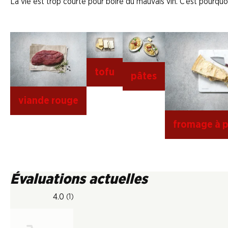
La vie est trop courte pour boire du mauvais vin. C’est pourquoi
tofu
pâtes
viande rouge
fromage à p
Évaluations actuelles
4.0
(1)