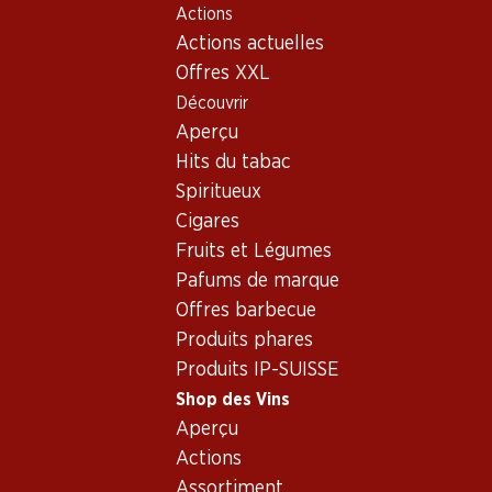
Actions
Table Of Content
Home
Shop des Vins
Vins/champagnes
Vin rouge
Aller au contenu principal
Aller à la table des matières
Aller au menu principal
Actions actuelles
Offres XXL
Découvrir
Aperçu
Hits du tabac
Spiritueux
Cigares
Fruits et Légumes
Pafums de marque
Offres barbecue
Produits phares
Produits IP-SUISSE
Shop des Vins
Aperçu
4.0
(1)
Actions
Assortiment