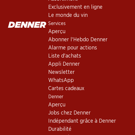
Hérésie Rouge Corbières AOP
Exclusivement en ligne
Vin rouge
,
France
,
Languedoc
, 2019
Le monde du vin
Robe pourpre profond. Nez complexe avec de notes de fruits ro
Services
ample aux tanins veloutés. Finale impressionnante et persistan
Aperçu
Abonner l'Hebdo Denner
81.–
Alarme pour actions
Liste d'achats
Prix par pièce: 13.50
Appli Denner
à 6 x 75 cl
Newsletter
Livrable
WhatsApp
Cartes cadeaux
Denner
Aperçu
Jobs chez Denner
Bon à savoir
Indépendant grâce à Denner
Durabilité