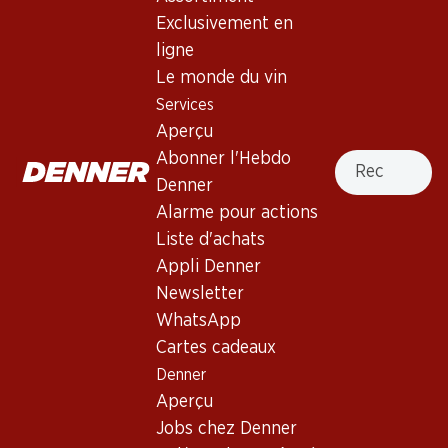
4.0
(10)
Exclusivement en
Bio Château La Boutignane
ligne
Rouge Corbières AOP
Le monde du vin
Services
Vin rouge
,
France
,
Languedoc-Roussillon
, 2024
Aperçu
Robe rouge-violet foncé. Nez corsé de mûres et de cassis,
Recherche
Abonner l'Hebdo
avec des notes de poivre noir. Bouche pleine aux tanins
Denner
moelleux. Finale persistante.
Alarme pour actions
Liste d'achats
71.10
Appli Denner
Newsletter
Prix par pièce: 11.85
WhatsApp
à 6 x 75 cl
Cartes cadeaux
Livrable
Denner
Aperçu
Jobs chez Denner