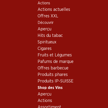
Actions
Table Of Content
Home
Shop des Vins
Vins/champagnes
Aller au contenu principal
Aller à la table des matières
Aller au menu principal
Actions actuelles
Vin rouge
France
Languedoc-Roussillon
Bio Château La Boutignane Rouge Corbières AOP
Offres XXL
Découvrir
Aperçu
Hits du tabac
Spiritueux
Cigares
Fruits et Légumes
Pafums de marque
Offres barbecue
Produits phares
Produits IP-SUISSE
Shop des Vins
Aperçu
Recto
Verso
Emballage
Actions
Assortiment