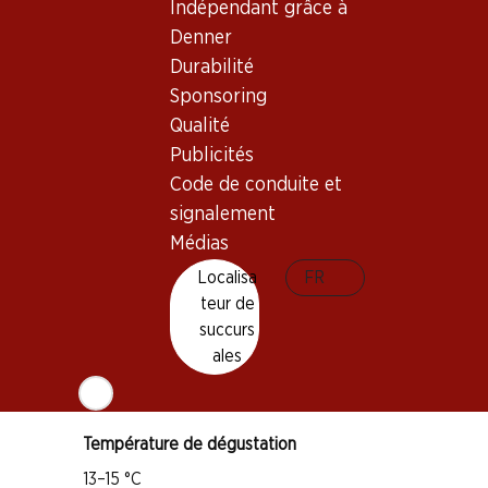
Indépendant grâce à
Denner
Bon à savoir
Durabilité
Sponsoring
Cépage
Qualité
Syrah
Publicités
Grenache
Code de conduite et
signalement
Carignan
Type de vin
Médias
Vin rouge
Localisa
FR
Maturité
teur de
succurs
2–5 ans
ales
Bio
Température de dégustation
13–15 °C