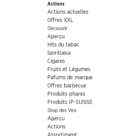
Actions
Table Of Content
Home
Boissons
Vins/champagnes
Aller au contenu principal
Aller à la table des matières
Aller au menu principal
Actions actuelles
Badoux Murailles Blanc AOC
Offres XXL
Découvrir
Aperçu
Hits du tabac
Spiritueux
Cigares
Fruits et Légumes
Pafums de marque
Offres barbecue
Produits phares
Produits IP-SUISSE
Shop des Vins
Recto
Verso
Emballage
Aperçu
Actions
5.0
(87)
Assortiment