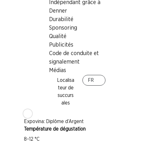
Indépendant grâce à
Denner
Durabilité
Sponsoring
Bon à savoir
Qualité
Publicités
Cépage
Code de conduite et
Chasselas
signalement
Type de vin
Médias
Vin blanc
Localisa
FR
Maturité
teur de
1–4 ans
succurs
ales
Distinctions
Expovina: Diplôme d’Argent
Température de dégustation
8–12 °C