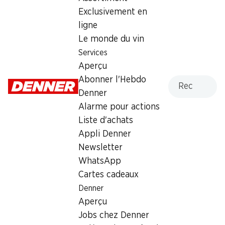
Badoux Murailles Blanc AOC
Exclusivement en
ligne
Vin blanc
,
Suisse
,
Vaud
, 2024
Le monde du vin
Robe jaune citron pâle. Nez séduisant de tilleul, de mangue
Services
et d’ananas. Compact en bouche, texture soyeuse et
Aperçu
structure équilibrée. Harmonieux et intense, avec une finale
Recherche
Abonner l'Hebdo
très persistante.
Denner
Alarme pour actions
SPECIAL
Liste d'achats
Appli Denner
134.40
Newsletter
WhatsApp
Prix par pièce: 22.40
à 6 x 70 cl
Cartes cadeaux
Denner
Acheter dans le shop des vins
Aperçu
Jobs chez Denner