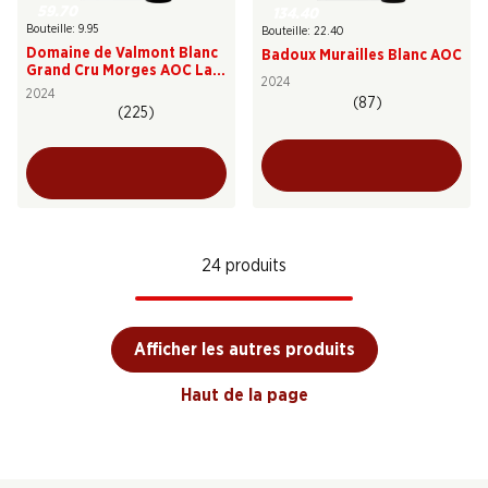
59.70
134.40
Bouteille: 9.95
Bouteille: 22.40
Domaine de Valmont Blanc
Badoux Murailles Blanc AOC
Grand Cru Morges AOC La
2024
Côte
2024
(87)
(225)
24 produits
Afficher les autres produits
Haut de la page