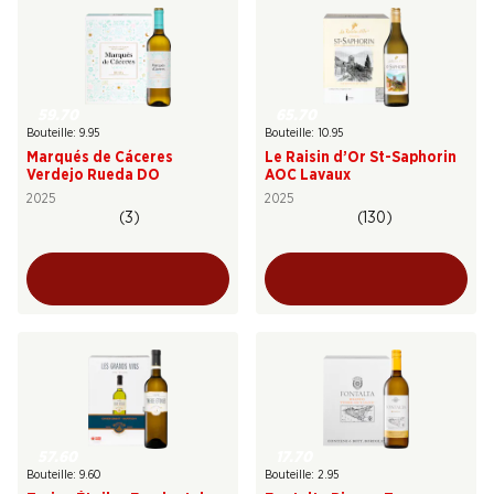
59.70
65.70
Bouteille: 9.95
Bouteille: 10.95
Marqués de Cáceres
Le Raisin d’Or St-Saphorin
Verdejo Rueda DO
AOC Lavaux
2025
2025
(3)
(130)
57.60
17.70
Bouteille: 9.60
Bouteille: 2.95