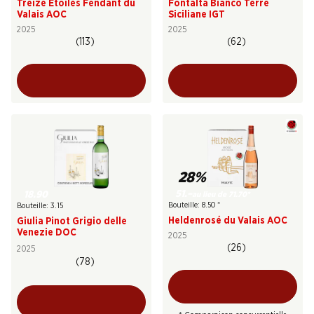
Treize Étoiles Fendant du
Fontalta Bianco Terre
Valais AOC
Siciliane IGT
2025
2025
(113)
(62)
28%
51.–
18.90
au lieu de 71.70
*
Bouteille: 8.50
*
Bouteille: 3.15
Heldenrosé du Valais AOC
Giulia Pinot Grigio delle
Venezie DOC
2025
(26)
2025
(78)