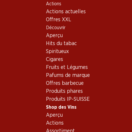
Actions
Table Of Content
Home
Shop des Vins
Assortiment vins
Aller au contenu principal
Aller à la table des matières
Aller au menu principal
Actions actuelles
Vins
Offres XXL
Découvrir
bouchées apéritives
Aperçu
Hits du tabac
Spiritueux
47.70
51.–
Cigares
Bouteille: 7.95
Bouteille: 8.50
Fruits et Légumes
Céline Rosé Côtes de
Porta Leone Extra Dry
Provence AOC
Prosecco Superiore
Pafums de marque
Valdobbiadene DOCG
2025
(82)
Offres barbecue
(29)
Produits phares
Produits IP-SUISSE
Shop des Vins
Aperçu
Actions
Assortiment