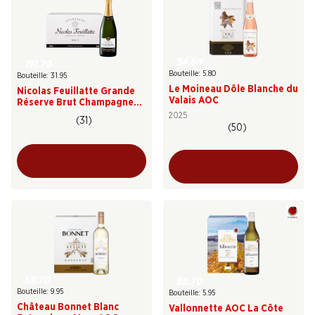
34.80
191.70
Bouteille: 5.80
Bouteille: 31.95
Le Moineau Dôle Blanche du
Nicolas Feuillatte Grande
Valais AOC
Réserve Brut Champagne
AOC
2025
(31)
(50)
59.70
35.70
Bouteille: 9.95
Bouteille: 5.95
Château Bonnet Blanc
Vallonnette AOC La Côte