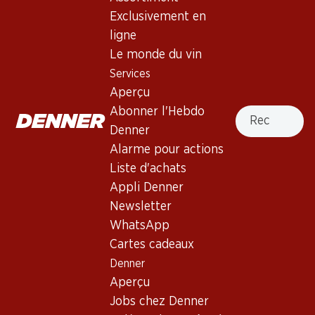
Exclusivement en
ligne
56.70
155.70
Bouteille: 9.45
Bouteille: 25.95
Le monde du vin
Venta Mazarrón Verdejo
Colligny Brut Champagne
Services
Rueda DO
AOC
Aperçu
2025
(255)
(175)
Recherche
Abonner l'Hebdo
Denner
Alarme pour actions
Liste d'achats
Appli Denner
Newsletter
WhatsApp
31%
Cartes cadeaux
39.–
au lieu de 57.–
291.–
Denner
Bouteille: 6.50 au lieu de 9.50
Bouteille: 48.50
Aperçu
Cascina Riveri Roero Arneis
Veuve Clicquot Brut
DOCG
Champagne AOC
Jobs chez Denner
2025
(361)