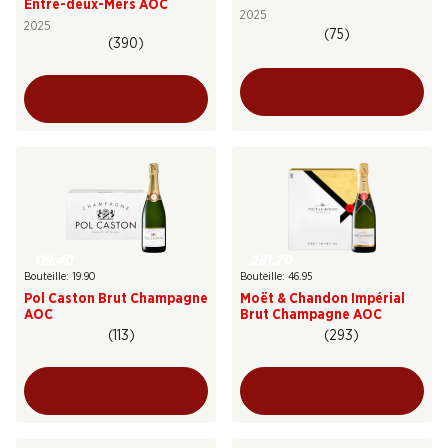
Entre-deux-Mers AOC
2025
2025
(75)
(390)
119.40
281.70
Bouteille: 19.90
Bouteille: 46.95
Pol Caston Brut Champagne
Moët & Chandon Impérial
AOC
Brut Champagne AOC
(113)
(293)