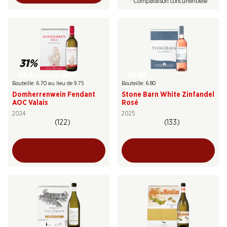
* Comparaison concurrentielle
31%
39.95
40.80
au lieu de 58.50
Bouteille: 6.70 au lieu de 9.75
Bouteille: 6.80
Domherrenwein Fendant
Stone Barn White Zinfandel
AOC Valais
Rosé
2024
2025
(122)
(133)