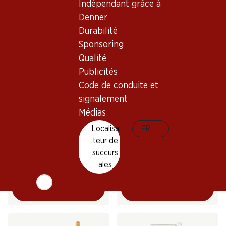
Indépendant grâce à
(196)
Denner
Durabilité
Sponsoring
Qualité
Publicités
Code de conduite et
signalement
36%
Médias
41.70
41.70
au lieu de 65.70
Bouteille: 6.95
Bouteille: 6.95 au lieu de 10.95
Localisa
FR
Œil-de-Perdrix du Valais
Œil-de-Perdrix Chamoson
teur de
AOC
du Valais AOC
succurs
2025
2025
(150)
(108)
ales