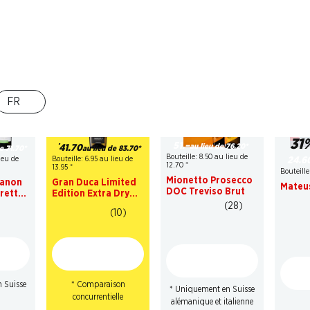
FR
33%
½ PRIX
31
51.–
au lieu de 76.20
*
41.70
e 71.70
*
au lieu de 83.70
*
Bouteille: 8.50 au lieu de
ieu de
Bouteille: 6.95 au lieu de
24.6
12.70
*
13.95
*
Bouteille
Mionetto Prosecco
ranon
Gran Duca Limited
Mateu
DOC Treviso Brut
irette
Edition Extra Dry
Prosecco DOC
(28)
(10)
 Suisse
* Comparaison
* Uniquement en Suisse
concurrentielle
alémanique et italienne