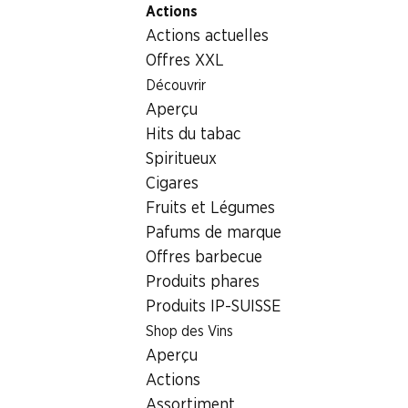
Actions
Table Of Content
Home
Boissons
Vins/champagnes
Aller au contenu principal
Aller à la table des matières
Aller au menu principal
Actions actuelles
Vins/champagnes
Offres XXL
Sensations du week-end
Découvrir
Vins/champagnes
Aperçu
06.08–09.08.2026
Hits du tabac
Spiritueux
Cigares
Fruits et Légumes
½ PRIX
Pafums de marque
44.70
au lieu de 89.40
*
Offres barbecue
Bouteille: 7.45 au lieu de
14.90
*
Produits phares
Bio Argento Estate
Produits IP-SUISSE
Reserve Malbec
2025
Shop des Vins
(25)
Aperçu
Actions
Assortiment