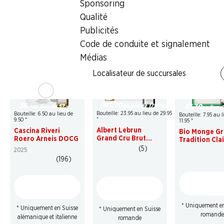
Sponsoring
Qualité
* Comparaison
Publicités
concurrentielle
Code de conduite et signalement
Médias
Localisateur de succursales
20%
31%
33%
143.70
39.–
au lieu de 179.70
*
au lieu de 57.–
*
47.70
au lieu d
Bouteille: 23.95 au lieu de 29.95
Bouteille: 6.50 au lieu de
Bouteille: 7.95 au l
*
9.50
*
11.95
*
Albert Lebrun
Cascina Riveri
Bio Monge G
Grand Cru Brut
Roero Arneis DOCG
Tradition Cla
Champagne AOC
de Die AOC
(5)
2025
(196)
* Uniquement en
* Uniquement en Suisse
* Uniquement en Suisse
romande
alémanique et italienne
romande