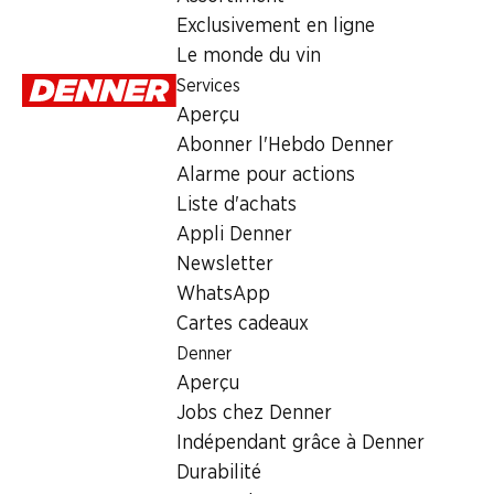
Exclusivement en ligne
* Comparaison
concurrentielle
Le monde du vin
Services
Aperçu
Actions hebdomadaires
Abonner l'Hebdo Denner
Alarme pour actions
06.08–12.08.2026
Liste d'achats
Appli Denner
Newsletter
WhatsApp
45%
20%
Cartes cadeaux
½ PRIX
39.90
au lieu de 73.50
*
95.70
au lieu de 119.70
35.85
Denner
au lieu d
Bouteille: 6.65 au lieu de
Bouteille: 15.95 au lieu de
12.25
*
19.95
Bouteille: 6.– au li
Aperçu
A Mano Primitivo di
Brunello di
Epicuro Salic
Puglia IGT
Jobs chez Denner
Montalcino DOCG
Salentino DO
in Oak
2025
2019
2024
Indépendant grâce à Denner
(311)
(19)
(
Durabilité