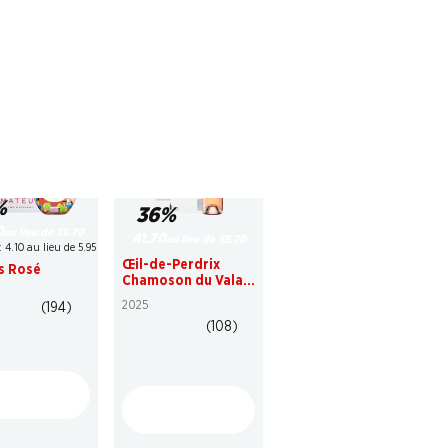
%
36%
0
au lieu de 35.70
41.70
au lieu de 65.70
: 4.10 au lieu de 5.95
Œil-de-Perdrix
s Rosé
Chamoson du Valais
AOC
2025
(194)
(108)