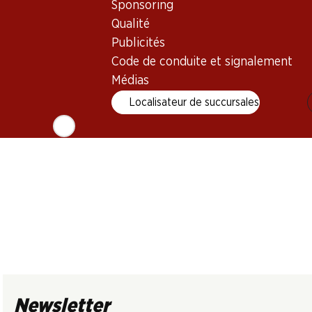
Heldengold
Domaine de la
La Truite Lui
Sponsoring
Fendant du Valais
Maison Blanche
La Côte
Qualité
AOC
Morges AOC La
2025
2025
2025
Côte
(32)
(22)
Publicités
Code de conduite et signalement
Médias
Localisateur de succursales
Newsletter