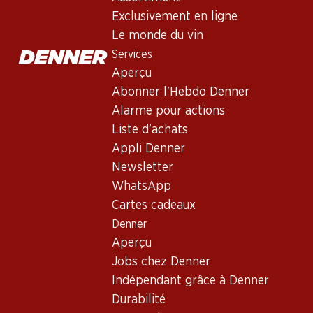
Exclusivement en ligne
31%
Le monde du vin
39.95
au lieu de 58.50
Services
134.40
40.80
Bouteille: 6.70 au lieu de
Bouteille: 22.40
9.75
Bouteille: 6.80
Aperçu
Badoux Murailles
Domherrenwein
Les Cygnes M
Abonner l'Hebdo Denner
Blanc AOC
Fendant AOC Valais
sur-Rolle AO
Côte
2024
Alarme pour actions
2024
2025
(87)
(122)
Liste d'achats
Appli Denner
Newsletter
WhatsApp
Cartes cadeaux
Denner
Aperçu
Jobs chez Denner
33%
Indépendant grâce à Denner
53.70
35.70
45.–
au lieu de 53.70
Durabilité
Bouteille: 8.95
Bouteille: 5.95 au lieu de 8.95
Bouteille: 7.50