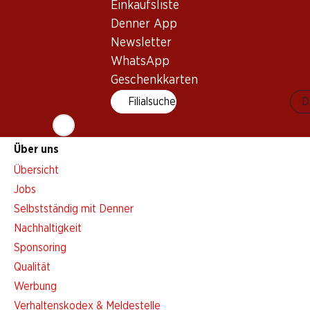
Einkaufsliste
Aktionsalarm
Denner App
Einkaufsliste
Newsletter
Denner App
WhatsApp
Newsletter
Geschenkkarten
WhatsApp
Filialsuche
D
Geschenkkarten
Über uns
Übersicht
Jobs
Selbstständig mit Denner
Nachhaltigkeit
Sponsoring
Qualität
Werbung
Verhaltenskodex & Meldestelle