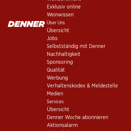
Exklusiv online
Weinwissen
Über Uns
Übersicht
Jobs
Selbstständig mit Denner
Nachhaltigkeit
Newsletter
Sponsoring
Bleiben Sie mit dem Denner Newsletter immer auf dem neusten
Qualität
Werbung
E-Mail Adresse
Verhaltenskodex & Meldestelle
Medien
Services
Übersicht
Services
Denner Woche abonnieren
Übersicht
Aktionsalarm
Denner Woche abonnieren