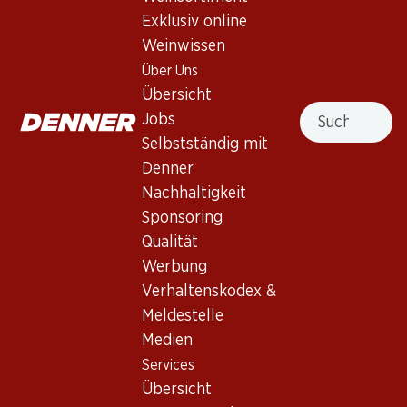
4.0
(36)
Exklusiv online
Bio Oynos Nero d’Avola/Merlot
Weinwissen
Sicilia DOC
Über Uns
Übersicht
Rotwein
,
Italien
,
Sizilien
, 2025
Suche
Jobs
Purpurrot. Intensive Brombeer- und Himbeeraromen.
Selbstständig mit
Weiche, samtige Tannine, voll und lang im Gaumen.
Denner
Nachhaltigkeit
41.70
Sponsoring
Qualität
Stückpreis: 6.95
Werbung
à 6 x 75 cl
Verhaltenskodex &
Lieferbar
Meldestelle
Medien
Services
Übersicht