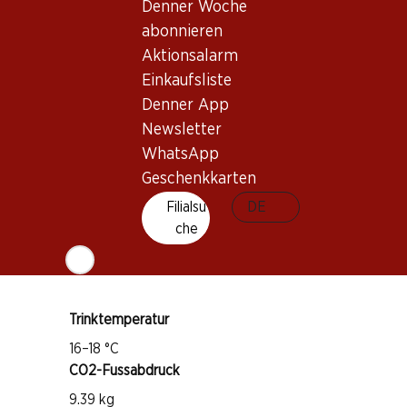
Denner Woche
Wissenswertes
abonnieren
Aktionsalarm
Rebsorte
Einkaufsliste
Nero d'Avola
Denner App
Merlot
Newsletter
Weintyp
WhatsApp
Geschenkkarten
Rotwein
Trinkreife
Filialsu
DE
che
1–4 Jahre
Bio
Trinktemperatur
16–18 °C
CO2-Fussabdruck
9.39 kg