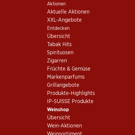
Aktionen
Table Of Content
Home
Weinshop
Wein/Champagner
Rotwein
Zum Hauptinhalt springen
Zum Inhaltsverzeichnis springen
Zum Hauptmenü springen
Aktuelle Aktionen
Italien
Sizilien
Bio Oynos Nero d’Avola/Merlot Sicilia DOC
XXL-Angebote
Entdecken
Übersicht
Tabak Hits
Spirituosen
Zigarren
Früchte & Gemüse
Markenparfums
Grillangebote
Produkte-Highlights
IP-SUISSE Produkte
Weinshop
Übersicht
Vorderseite
Rückseite
Verpackung
Wein-Aktionen
Weinsortiment