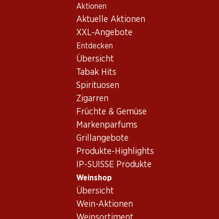
Aktionen
Table Of Content
Home
Weinshop
Wein/Champagner
Rotwein
Zum Hauptinhalt springen
Zum Inhaltsverzeichnis springen
Zum Hauptmenü springen
Aktuelle Aktionen
Italien
Sizilien
Inycon Nero d’Avola Riserva Sicilia DOC
XXL-Angebote
Entdecken
Übersicht
Tabak Hits
Spirituosen
Zigarren
Früchte & Gemüse
Markenparfums
Grillangebote
Produkte-Highlights
IP-SUISSE Produkte
Weinshop
Übersicht
Vorderseite
Rückseite
Verpackung
Wein-Aktionen
Weinsortiment