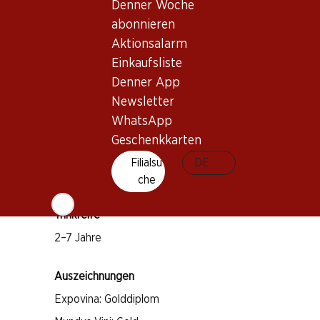
Denner Woche
abonnieren
Aktionsalarm
Wissenswertes
Einkaufsliste
Denner App
Rebsorte
Newsletter
Nero d'Avola
WhatsApp
Syrah
Geschenkkarten
Merlot
Filialsu
DE
Weintyp
che
Rotwein
Trinkreife
2–7 Jahre
Auszeichnungen
Expovina: Golddiplom