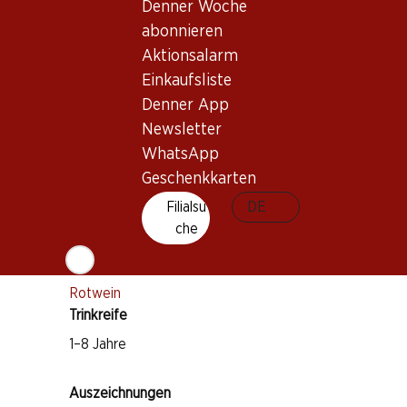
Denner Woche
Lieferbar
abonnieren
Aktionsalarm
Einkaufsliste
Denner App
Newsletter
Wissenswertes
WhatsApp
Geschenkkarten
Rebsorte
Filialsu
DE
Nero d'Avola
che
Perricone
Weintyp
Rotwein
Trinkreife
1–8 Jahre
Auszeichnungen