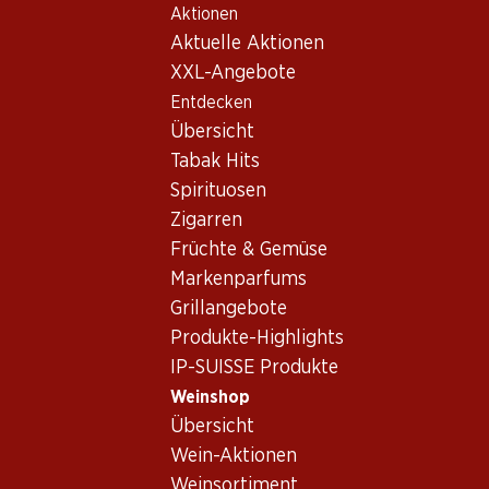
Aktionen
Table Of Content
Home
Weinshop
Wein/Champagner
Rotwein
Zum Hauptinhalt springen
Zum Inhaltsverzeichnis springen
Zum Hauptmenü springen
Aktuelle Aktionen
Italien
Sizilien
Passìo Nero d’Avola/Perricone Sicilia DOC da uve
XXL-Angebote
leggermente appassite
Entdecken
Übersicht
Tabak Hits
Spirituosen
Zigarren
Früchte & Gemüse
Markenparfums
Grillangebote
Produkte-Highlights
IP-SUISSE Produkte
Weinshop
Übersicht
Wein-Aktionen
Vorderseite
Rückseite
Verpackung
Weinsortiment