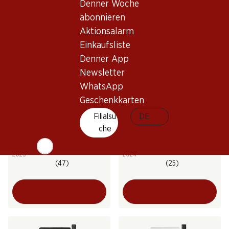
Denner Woche
(1180)
(69)
abonnieren
Aktionsalarm
Einkaufsliste
Denner App
Newsletter
WhatsApp
Geschenkkarten
101.70
Filialsu
41.70
DE
Flasche: 16.95
Flasche: 6.95
che
Tenute Rossetti Linda
Cecchi Governo all’uso
Bolgheri DOC
toscano Chianti DOCG
2023
2024
(47)
(25)