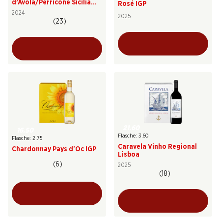
d’Avola/Perricone Sicilia
Rosé IGP
DOC da uve leggermente
2024
2025
appassite
(23)
21.60
16.50
Flasche: 3.60
Flasche: 2.75
Caravela Vinho Regional
Chardonnay Pays d'Oc IGP
Lisboa
(6)
2025
(18)