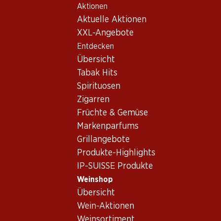
Aktionen
Table Of Content
Home
Weinshop
Wein Sortiment
Zum Hauptinhalt springen
Zum Inhaltsverzeichnis springen
Zum Hauptmenü springen
Aktuelle Aktionen
Weine
XXL-Angebote
Entdecken
Pasta
Übersicht
Tabak Hits
Spirituosen
41.70
47.70
Zigarren
Flasche: 6.95
Flasche: 7.95
Früchte & Gemüse
Œil-de-Perdrix du Valais
Vinum Vitae Est Cannonau
AOC
di Sardegna DOC
Markenparfums
2025
2024
Grillangebote
(150)
(19)
Produkte-Highlights
IP-SUISSE Produkte
Weinshop
Übersicht
Wein-Aktionen
Exklusiv online!
Weinsortiment