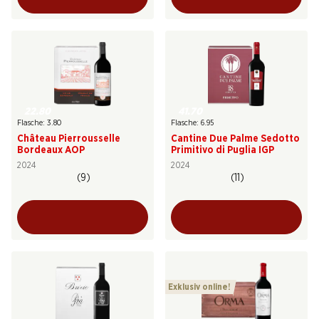
22.80
41.70
Flasche: 3.80
Flasche: 6.95
Château Pierrousselle
Cantine Due Palme Sedotto
Bordeaux AOP
Primitivo di Puglia IGP
2024
2024
(9)
(11)
Exklusiv online!