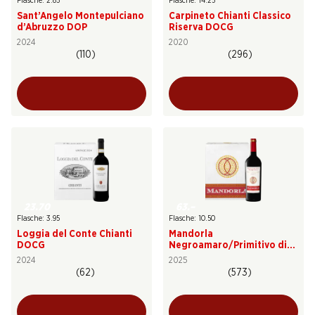
Flasche: 2.85
Flasche: 14.25
Sant’Angelo Montepulciano
Carpineto Chianti Classico
d’Abruzzo DOP
Riserva DOCG
2024
2020
(110)
(296)
23.70
63.–
Flasche: 3.95
Flasche: 10.50
Loggia del Conte Chianti
Mandorla
DOCG
Negroamaro/Primitivo di
Puglia IGT
2024
2025
(62)
(573)