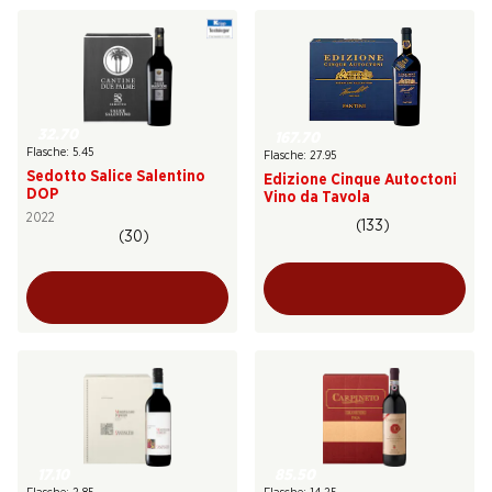
32.70
167.70
Flasche: 5.45
Flasche: 27.95
Sedotto Salice Salentino
Edizione Cinque Autoctoni
DOP
Vino da Tavola
2022
(133)
(30)
17.10
85.50