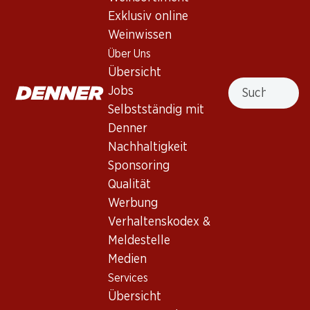
Exklusiv online
Weinwissen
306.–
59.40
Flasche: 51.–
Flasche: 9.90
Über Uns
Braida Barbera d'Asti
Trapiche Vineyards Malbec
Übersicht
Bricco Uccellone DOCG
Suche
2024
Jobs
2021
(3)
Selbstständig mit
Denner
Nachhaltigkeit
Sponsoring
Qualität
Werbung
Verhaltenskodex &
Meldestelle
59.70
75.–
Medien
Flasche: 9.95
Flasche: 12.50
Services
Epicuro Primitivo di
Legón Crianza Ribera del
Manduria DOP
Duero DO
Übersicht
2024
2021