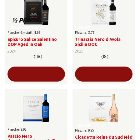
½ PREIS
35.85
22.50
statt 71.70
Flasche: 6.– statt 11.95
Flasche: 3.75
Epicuro Salice Salentino
Trinacria Nero d’Avola
DOP Aged in Oak
Sicilia DOC
2024
2025
(118)
(18)
59.70
59.70
Flasche: 9.95
Flasche: 9.95
Passìo Nero
Cicadetta Reine du Sud Méd