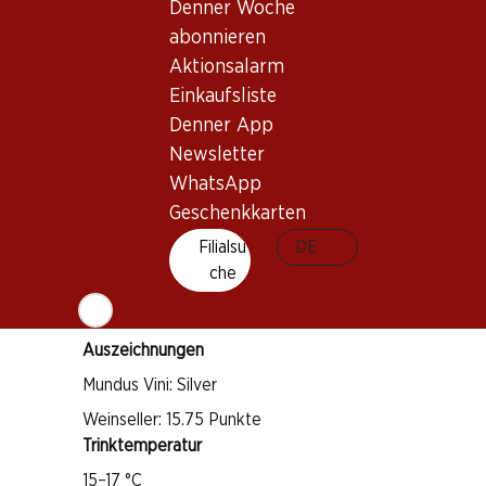
Denner Woche
abonnieren
Aktionsalarm
Wissenswertes
Einkaufsliste
Denner App
Rebsorte
Newsletter
Sangiovese
WhatsApp
Weintyp
Geschenkkarten
Rotwein
Filialsu
DE
Trinkreife
che
1–4 Jahre
Auszeichnungen
Mundus Vini: Silver
Weinseller: 15.75 Punkte
Trinktemperatur
15–17 °C