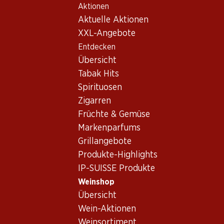
Aktionen
Table Of Content
Home
Weinshop
Wein/Champagner
Rotwein
Zum Hauptinhalt springen
Zum Inhaltsverzeichnis springen
Zum Hauptmenü springen
Aktuelle Aktionen
Italien
Toskana
Cecchi Governo all’uso toscano Chianti DOCG
XXL-Angebote
Entdecken
Übersicht
Tabak Hits
Spirituosen
Zigarren
Früchte & Gemüse
Markenparfums
Grillangebote
Produkte-Highlights
IP-SUISSE Produkte
Weinshop
Übersicht
Vorderseite
Rückseite
Verpackung
Wein-Aktionen
Weinsortiment